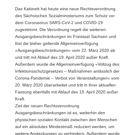
a
Das Kabinett hat heute eine neue Rechtsverordnung
v
des Sächsischen Sozialministeriums zum Schutz vor
i
dem Coronavirus SARS-CoV-2 und COVID-19
g
zugestimmt. Die Verordnung regelt die weiteren
a
Ausgangsbeschränkungen im Freistaat Sachsen und
t
löst die bisher geltende Allgemeinverfügung
i
»Ausgangsbeschränkungen« vom 22. März 2020 ab
o
und tritt mit Ablauf des 19. April 2020 außer Kraft.
n
Außerdem wurde die Allgemeinverfügung »Vollzug des
Infektionsschutzgesetzes – Maßnahmen anlässlich der
Corona-Pandemie – Verbot von Veranstaltungen« vom
20. März 2020 überarbeitet und tritt in ihrer aktuellen
Fassung ebenfalls mit Ablauf des 19. April 2020 außer
Kraft.
Ziel der neuen Rechtsverordnung
Ausgangsbeschränkungen ist es, weiterhin den
physischen sozialen Kontakt zwischen den Menschen
auf ein absolutes Mindestmaß reduziert werden, um
weitere Ansteckungen zu verhindern. Außerdem wurde