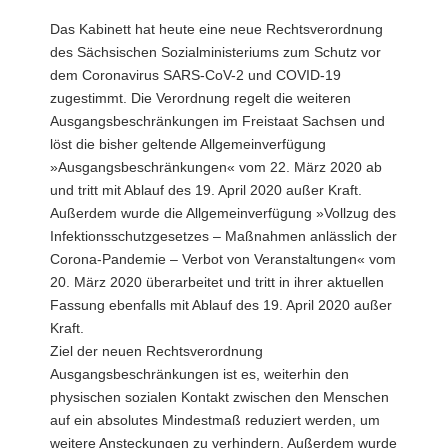
a
Das Kabinett hat heute eine neue Rechtsverordnung
v
des Sächsischen Sozialministeriums zum Schutz vor
i
dem Coronavirus SARS-CoV-2 und COVID-19
g
zugestimmt. Die Verordnung regelt die weiteren
a
Ausgangsbeschränkungen im Freistaat Sachsen und
t
löst die bisher geltende Allgemeinverfügung
i
»Ausgangsbeschränkungen« vom 22. März 2020 ab
o
und tritt mit Ablauf des 19. April 2020 außer Kraft.
n
Außerdem wurde die Allgemeinverfügung »Vollzug des
Infektionsschutzgesetzes – Maßnahmen anlässlich der
Corona-Pandemie – Verbot von Veranstaltungen« vom
20. März 2020 überarbeitet und tritt in ihrer aktuellen
Fassung ebenfalls mit Ablauf des 19. April 2020 außer
Kraft.
Ziel der neuen Rechtsverordnung
Ausgangsbeschränkungen ist es, weiterhin den
physischen sozialen Kontakt zwischen den Menschen
auf ein absolutes Mindestmaß reduziert werden, um
weitere Ansteckungen zu verhindern. Außerdem wurde