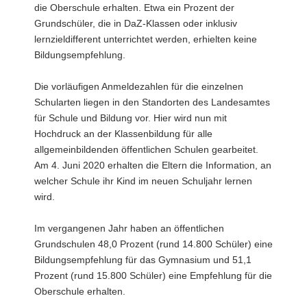
die Oberschule erhalten. Etwa ein Prozent der
a
Grundschüler, die in DaZ-Klassen oder inklusiv
v
lernzieldifferent unterrichtet werden, erhielten keine
i
Bildungsempfehlung.
g
a
Die vorläufigen Anmeldezahlen für die einzelnen
t
Schularten liegen in den Standorten des Landesamtes
i
für Schule und Bildung vor. Hier wird nun mit
o
Hochdruck an der Klassenbildung für alle
n
allgemeinbildenden öffentlichen Schulen gearbeitet.
Am 4. Juni 2020 erhalten die Eltern die Information, an
welcher Schule ihr Kind im neuen Schuljahr lernen
wird.
Im vergangenen Jahr haben an öffentlichen
Grundschulen 48,0 Prozent (rund 14.800 Schüler) eine
Bildungsempfehlung für das Gymnasium und 51,1
Prozent (rund 15.800 Schüler) eine Empfehlung für die
Oberschule erhalten.