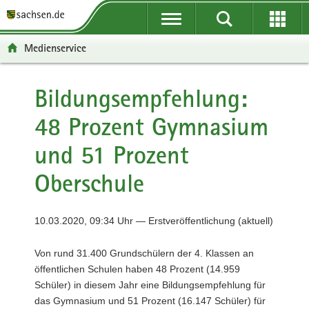
P
P
H
F
o
o
a
o
r
r
u
o
Medienservice
t
t
p
t
a
a
t
e
l
l
i
r
Bildungsempfehlung:
ü
n
n
-
48 Prozent Gymnasium
b
a
h
B
e
v
a
e
und 51 Prozent
r
i
l
r
g
g
t
e
Oberschule
r
a
i
e
t
c
i
i
h
10.03.2020, 09:34 Uhr — Erstveröffentlichung (aktuell)
f
o
e
n
Von rund 31.400 Grundschülern der 4. Klassen an
n
öffentlichen Schulen haben 48 Prozent (14.959
d
Schüler) in diesem Jahr eine Bildungsempfehlung für
e
das Gymnasium und 51 Prozent (16.147 Schüler) für
N