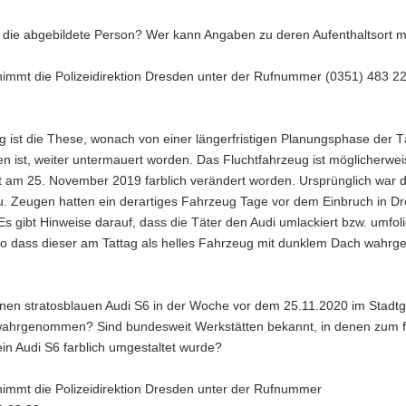
 die abgebildete Person? Wer kann Angaben zu deren Aufenthaltsort
nimmt die Polizeidirektion Dresden unter der Rufnummer (0351) 483 2
ig ist die These, wonach von einer längerfristigen Planungsphase der T
 ist, weiter untermauert worden. Das Fluchtfahrzeug ist möglicherwei
t am 25. November 2019 farblich verändert worden. Ursprünglich war d
au. Zeugen hatten ein derartiges Fahrzeug Tage vor dem Einbruch in D
s gibt Hinweise darauf, dass die Täter den Audi umlackiert bzw. umfol
so dass dieser am Tattag als helles Fahrzeug mit dunklem Dach wah
inen stratosblauen Audi S6 in der Woche vor dem 25.11.2020 im Stadtg
ahrgenommen? Sind bundesweit Werkstätten bekannt, in denen zum f
in Audi S6 farblich umgestaltet wurde?
nimmt die Polizeidirektion Dresden unter der Rufnummer