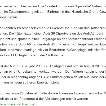
sanwaltschaft Dresden und die Sonderkommission "Epaulette" haben di
gen im Zusammenhang mit dem Einbruch in das Historische Grüne Ge
angetrieben.
ler konnten zwischenzeitlich neue Erkenntnisse rund um das Tatfahrze
iten. Die Täter hatten einen Audi S6 (Sportversion des Audi A6) bei ihr
enutzt und später in einer Tiefgarage an der Kötzschenbroder Straße 
nders als der Audi A6 hat der Audi S6 u. a. einen Kühlergrill mit vertikal
en, eine Auspuffanlage mit vier Endrohren, Außenspiegel mit silberfa
nd ein LED Tagfahrlicht in der Stoßstange.
st der Audi S6 (Baujahr 2006) 2017 abgemeldet und im August 2019 v
son an einen Unbekannten verkauft worden. Den Wagen hat ein junger
ufer in Magdeburg abgeholt. Die Ermittler gehen davon aus, dass der 
ang mit dem späteren Einbruch steht.
on war etwa 25 Jahre alt, hatte dunkle Haare und war von schlanker St
itlich ist ein Phantombild des Verdächtigen erstellt worden
/www.polizei.sachsen.de
).