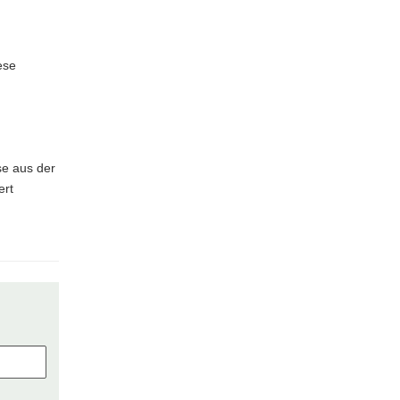
ese
se aus der
ert