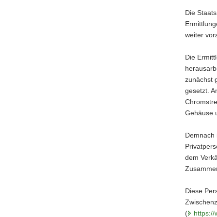
Die Staat
Ermittlun
weiter vor
Die Ermitt
herausarbe
zunächst g
gesetzt. A
Chromstreb
Gehäuse u
Demnach i
Privatper
dem Verkä
Zusammenh
Diese Pers
Zwischenze
(
https:/