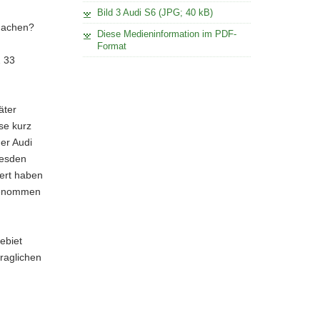
Bild 3 Audi S6 (JPG; 40 kB)
 machen?
Diese Medieninformation im PDF-
Format
2 33
äter
se kurz
er Audi
resden
iert haben
rgenommen
ebiet
raglichen