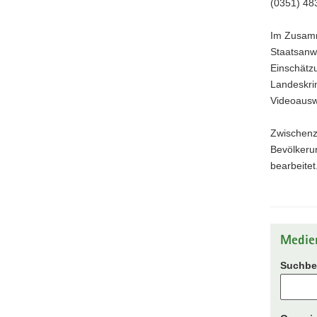
(0351) 48
Im Zusamm
Staatsanwa
Einschätzu
Landeskri
Videoausw
Zwischenz
Bevölkerun
bearbeitet
Medie
Suchbeg