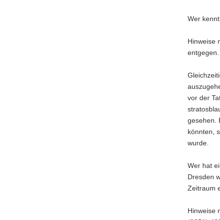
Wer kennt
Hinweise 
entgegen.
Gleichzeit
auszugehen
vor der Ta
stratosbl
gesehen. E
könnten, 
wurde.
Wer hat e
Dresden w
Zeitraum e
Hinweise 