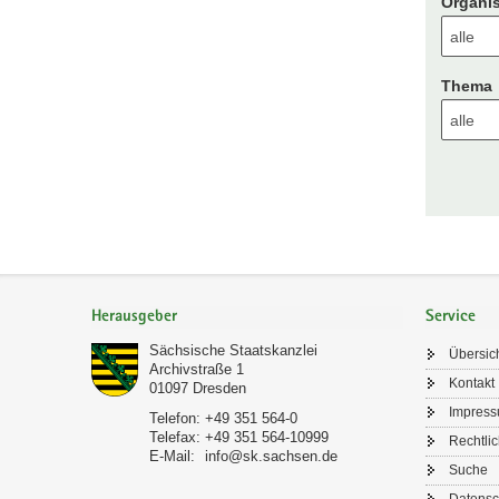
Organis
Thema
Footer-
Bereich
Herausgeber
Service
Sächsische Staatskanzlei
Übersic
Archivstraße 1
Kontakt
01097
Dresden
Impres
Telefon:
+49 351 564-0
Telefax:
+49 351 564-10999
Rechtli
E-Mail:
info@sk.sachsen.de
Suche