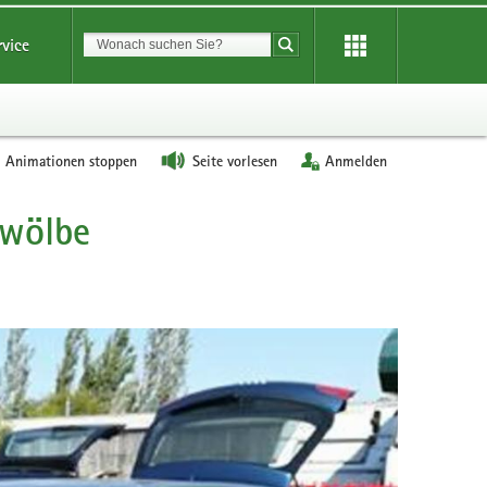
Suchbegriff
rvice
Suche starten
Animationen stoppen
Seite vorlesen
Anmelden
ewölbe
Bild
2
Audi
S6