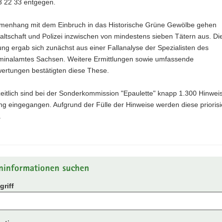
3 22 33 entgegen.
enhang mit dem Einbruch in das Historische Grüne Gewölbe gehen
ltschaft und Polizei inzwischen von mindestens sieben Tätern aus. Di
ng ergab sich zunächst aus einer Fallanalyse der Spezialisten des
minalamtes Sachsen. Weitere Ermittlungen sowie umfassende
ertungen bestätigten diese These.
eitlich sind bei der Sonderkommission "Epaulette" knapp 1.300 Hinwei
g eingegangen. Aufgrund der Fülle der Hinweise werden diese priorisi
.
ninformationen suchen
riff