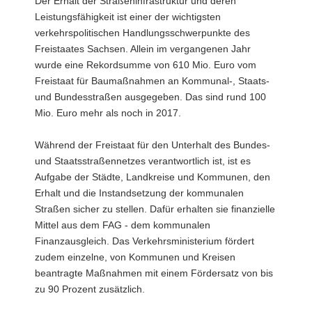
Der Erhalt der Straßeninfrastruktur und deren
a
Leistungsfähigkeit ist einer der wichtigsten
v
verkehrspolitischen Handlungsschwerpunkte des
i
Freistaates Sachsen. Allein im vergangenen Jahr
g
wurde eine Rekordsumme von 610 Mio. Euro vom
a
Freistaat für Baumaßnahmen an Kommunal-, Staats-
t
und Bundesstraßen ausgegeben. Das sind rund 100
i
Mio. Euro mehr als noch in 2017.
o
n
Während der Freistaat für den Unterhalt des Bundes-
und Staatsstraßennetzes verantwortlich ist, ist es
Aufgabe der Städte, Landkreise und Kommunen, den
Erhalt und die Instandsetzung der kommunalen
Straßen sicher zu stellen. Dafür erhalten sie finanzielle
Mittel aus dem FAG - dem kommunalen
Finanzausgleich. Das Verkehrsministerium fördert
zudem einzelne, von Kommunen und Kreisen
beantragte Maßnahmen mit einem Fördersatz von bis
zu 90 Prozent zusätzlich.