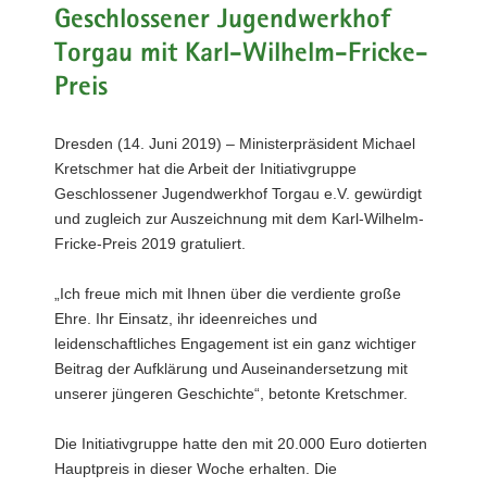
Geschlossener Jugendwerkhof
a
v
Torgau mit Karl-Wilhelm-Fricke-
i
Preis
g
a
Dresden (14. Juni 2019) – Ministerpräsident Michael
t
Kretschmer hat die Arbeit der Initiativgruppe
i
Geschlossener Jugendwerkhof Torgau e.V. gewürdigt
o
und zugleich zur Auszeichnung mit dem Karl-Wilhelm-
n
Fricke-Preis 2019 gratuliert.
„Ich freue mich mit Ihnen über die verdiente große
Ehre. Ihr Einsatz, ihr ideenreiches und
leidenschaftliches Engagement ist ein ganz wichtiger
Beitrag der Aufklärung und Auseinandersetzung mit
unserer jüngeren Geschichte“, betonte Kretschmer.
Die Initiativgruppe hatte den mit 20.000 Euro dotierten
Hauptpreis in dieser Woche erhalten. Die