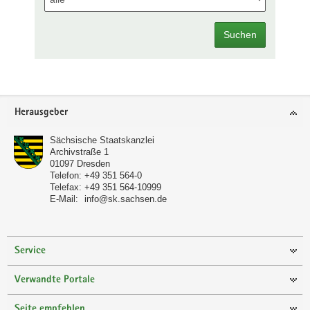
Suchen
Footer-
Herausgeber
Bereich
Sächsische Staatskanzlei
Archivstraße 1
01097
Dresden
Telefon:
+49 351 564-0
Telefax:
+49 351 564-10999
E-Mail:
info@sk.sachsen.de
Service
Verwandte Portale
Seite empfehlen