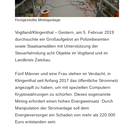
a
v
i
Festgestellte Mininganlage
Festgestellte
g
Mininganlage
Vogtland/Klingenthal – Gestern, am 5. Februar 2019
a
durchsuchte ein Großaufgebot an Polizeibeamten
t
sowie Staatsanwälten mit Unterstützung der
i
Steuerfahndung acht Objekte im Vogtland und im
o
Landkreis Zwickau.
n
Fünf Männer und eine Frau stehen im Verdacht, in
Klingenthal seit Anfang 2017 das öffentliche Stromnetz
angezapft zu haben, um mit speziellen Computern
Kryptowährungen zu schürfen. Dieses sogenannte
Mining erfordert einen hohen Energieeinsatz. Durch
Manipulation der Stromanlage soll dem
Energieversorger ein Schaden von mehr als 220.000
Euro entstanden sein.