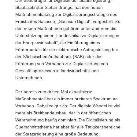
Der Beauftragte für Digitales der Staatsregierung,
a
Staatssekretär Stefan Brangs, hat den neuen
v
Maßnahmenkatalog zur Digitalisierungsstrategie des
i
Freistaates Sachsen, „Sachsen Digital“, vorgestellt. Zu
g
den neuen Maßnahmen gehören unter anderem die
a
Unterstützung einer „Landesinitiative Digitalisierung in
t
der Energiewirtschaft“, die Einführung eines
i
Förderportals für die elektronische Antragstellung bei
o
der Sächsischen Aufbaubank (SAB) oder die
n
Förderung von Vorhaben zur Digitalisierung von
Geschäftsprozessen in landwirtschaftlichen
Unternehmen.
Der bereits zum dritten Mal aktualisierte
Maßnahmenteil hat ein immer breiteres Spektrum an
Vorhaben. Dabei zeigt sich: Der digitale Wandel ist viel
mehr als Breitbandausbau, der in der öffentlichen
Wahrnehmung häufig dominiert. Die Digitalisierung als
Querschnittsthema hat aber für alle Tätigkeitsbereiche
der Staatsregierung eine große Bedeutung.