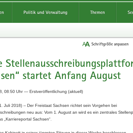
reifende
en
Politik und Verwaltung
Themen
Se
Schriftgröße anpassen
 Stellenausschreibungsplattfor
sen“ startet Anfang August
, 08:50 Uhr — Erstveröffentlichung (aktuell)
. Juli 2018) – Der Freistaat Sachsen richtet sein Vorgehen bei
schreibungen neu aus: Vom 1. August an wird es ein zentrales Stellenp
s „Karriereportal Sachsen“.
as Kabinett in seiner jüngsten Sitzung in dieser Woche beschlossen.