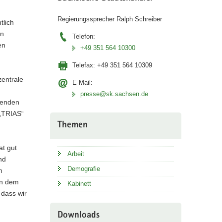
Regierungssprecher Ralph Schreiber
tlich
en
Telefon:
en
+49 351 564 10300
Telefax:
+49 351 564 10309
zentrale
E-Mail:
presse@sk.sachsen.de
senden
 „TRIAS“
Themen
at gut
Arbeit
nd
Demografie
m
an dem
Kabinett
 dass wir
Downloads