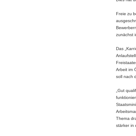
a
v
Freie zu b
i
ausgeschri
g
Bewerbern 
a
zunächst i
t
i
Das „Karr
o
Anlaufstel
n
Freistaate
Arbeit im 
soll nach 
„Gut quali
funktionie
Staatsmin
Arbeitsmar
Thema dran
stärker in