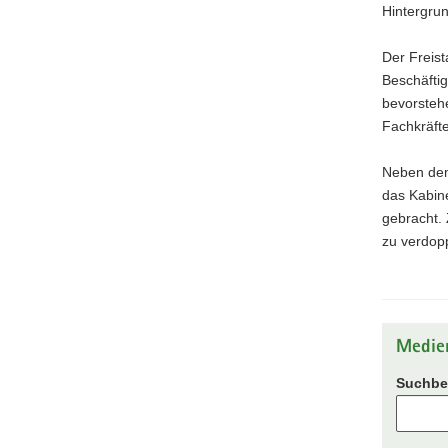
Hintergru
Der Freist
Beschäftig
bevorsteh
Fachkräfte
Neben dem
das Kabine
gebracht. 
zu verdop
Medie
Suchbeg