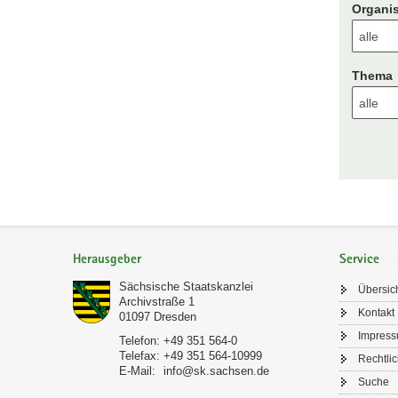
Organis
Thema
Footer-
Bereich
Herausgeber
Service
Sächsische Staatskanzlei
Übersic
Archivstraße 1
Kontakt
01097
Dresden
Impres
Telefon:
+49 351 564-0
Telefax:
+49 351 564-10999
Rechtli
E-Mail:
info@sk.sachsen.de
Suche