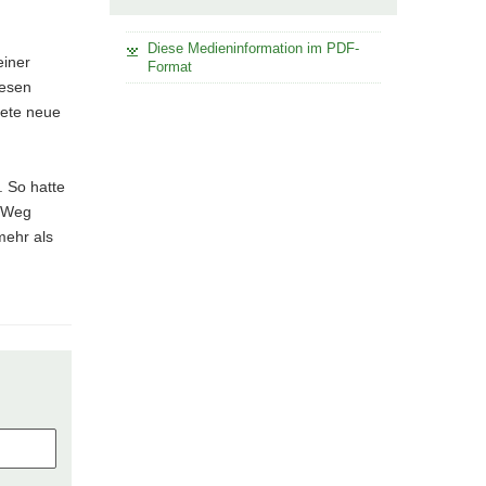
Diese Medieninformation im PDF-
einer
Format
iesen
dete neue
 So hatte
n Weg
mehr als