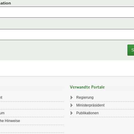
ation
S
Verwandte Portale
ht
Regierung
Ministerpräsident
sum
Publikationen
che Hinweise