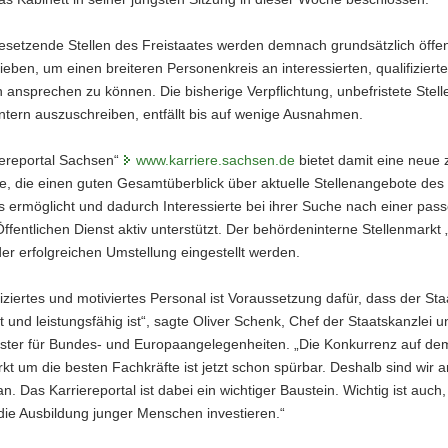
esetzende Stellen des Freistaates werden demnach grundsätzlich öffen
eben, um einen breiteren Personenkreis an interessierten, qualifiziert
ansprechen zu können. Die bisherige Verpflichtung, unbefristete Stell
ntern auszuschreiben, entfällt bis auf wenige Ausnahmen.
iereportal Sachsen“
www.karriere.sachsen.de
bietet damit eine neue 
le, die einen guten Gesamtüberblick über aktuelle Stellenangebote des
s ermöglicht und dadurch Interessierte bei ihrer Suche nach einer pas
Öffentlichen Dienst aktiv unterstützt. Der behördeninterne Stellenmarkt
der erfolgreichen Umstellung eingestellt werden.
fiziertes und motiviertes Personal ist Voraussetzung dafür, dass der Sta
rt und leistungsfähig ist“, sagte Oliver Schenk, Chef der Staatskanzlei u
ister für Bundes- und Europaangelegenheiten. „Die Konkurrenz auf de
kt um die besten Fachkräfte ist jetzt schon spürbar. Deshalb sind wir 
. Das Karriereportal ist dabei ein wichtiger Baustein. Wichtig ist auch,
 die Ausbildung junger Menschen investieren.“