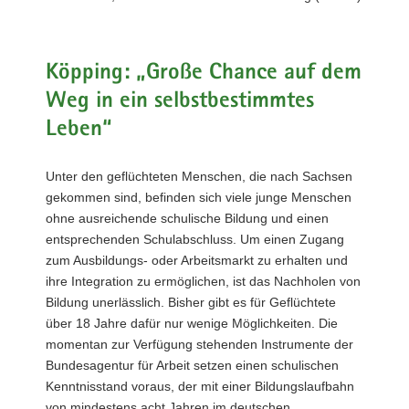
a
v
i
Köpping: „Große Chance auf dem
g
Weg in ein selbstbestimmtes
a
t
Leben“
i
o
Unter den geflüchteten Menschen, die nach Sachsen
n
gekommen sind, befinden sich viele junge Menschen
ohne ausreichende schulische Bildung und einen
entsprechenden Schulabschluss. Um einen Zugang
zum Ausbildungs- oder Arbeitsmarkt zu erhalten und
ihre Integration zu ermöglichen, ist das Nachholen von
Bildung unerlässlich. Bisher gibt es für Geflüchtete
über 18 Jahre dafür nur wenige Möglichkeiten. Die
momentan zur Verfügung stehenden Instrumente der
Bundesagentur für Arbeit setzen einen schulischen
Kenntnisstand voraus, der mit einer Bildungslaufbahn
von mindestens acht Jahren im deutschen