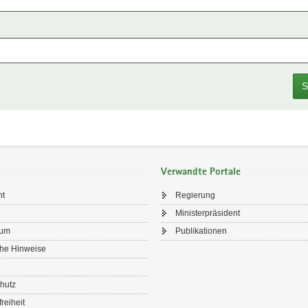
S
Verwandte Portale
ht
Regierung
Ministerpräsident
sum
Publikationen
che Hinweise
hutz
freiheit