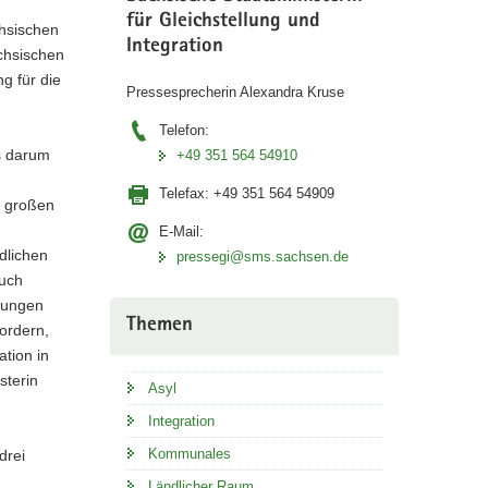
für Gleichstellung und
chsischen
Integration
ächsischen
g für die
Pressesprecherin Alexandra Kruse
Telefon:
es darum
+49 351 564 54910
Telefax:
+49 351 564 54909
e großen
E-Mail:
dlichen
pressegi@sms.sachsen.de
auch
htungen
Themen
fordern,
ation in
sterin
Asyl
Integration
Kommunales
drei
Ländlicher Raum