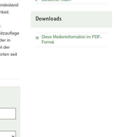
Bundesland
hkeit
Downloads
e
itzauflage
Diese Medieninformation im PDF-
der in
Format
l der
rten seit