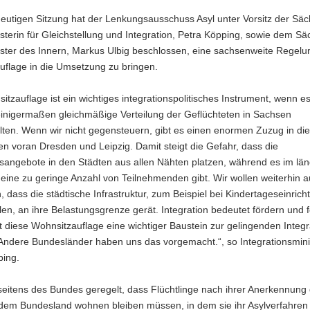
heutigen Sitzung hat der Lenkungsausschuss Asyl unter Vorsitz der Sä
sterin für Gleichstellung und Integration, Petra Köpping, sowie dem S
ster des Innern, Markus Ulbig beschlossen, eine sachsenweite Regelun
uflage in die Umsetzung zu bringen.
itzauflage ist ein wichtiges integrationspolitisches Instrument, wenn 
einigermaßen gleichmäßige Verteilung der Geflüchteten in Sachsen
lten. Wenn wir nicht gegensteuern, gibt es einen enormen Zuzug in di
len voran Dresden und Leipzig. Damit steigt die Gefahr, dass die
sangebote in den Städten aus allen Nähten platzen, während es im län
eine zu geringe Anzahl von Teilnehmenden gibt. Wir wollen weiterhin 
, dass die städtische Infrastruktur, zum Beispiel bei Kindertageseinric
en, an ihre Belastungsgrenze gerät. Integration bedeutet fördern und 
st diese Wohnsitzauflage eine wichtiger Baustein zur gelingenden Integr
Andere Bundesländer haben uns das vorgemacht.“, so Integrationsmini
ping.
 seitens des Bundes geregelt, dass Flüchtlinge nach ihrer Anerkennung 
 dem Bundesland wohnen bleiben müssen, in dem sie ihr Asylverfahren