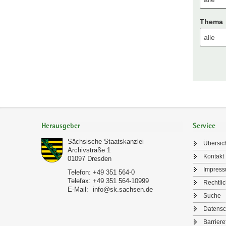
Thema
Footer-
Bereich
Herausgeber
Service
Sächsische Staatskanzlei
Übersic
Archivstraße 1
Kontakt
01097
Dresden
Impres
Telefon:
+49 351 564-0
Telefax:
+49 351 564-10999
Rechtli
E-Mail:
info@sk.sachsen.de
Suche
Datensc
Barriere