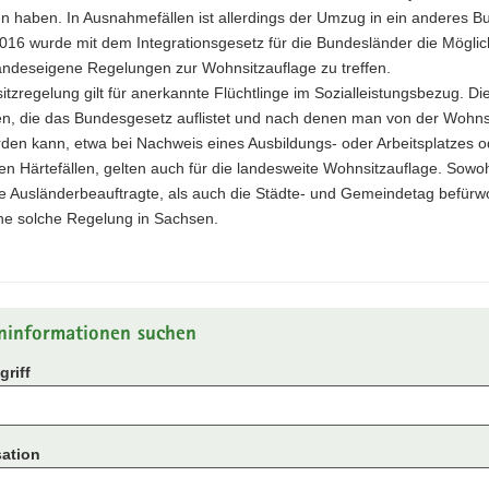
n haben. In Ausnahmefällen ist allerdings der Umzug in ein anderes 
016 wurde mit dem Integrationsgesetz für die Bundesländer die Möglic
landeseigene Regelungen zur Wohnsitzauflage zu treffen.
tzregelung gilt für anerkannte Flüchtlinge im Sozialleistungsbezug. Di
, die das Bundesgesetz auflistet und nach denen man von der Wohns
rden kann, etwa bei Nachweis eines Ausbildungs- oder Arbeitsplatzes o
n Härtefällen, gelten auch für die landesweite Wohnsitzauflage. Sowoh
e Ausländerbeauftragte, als auch die Städte- und Gemeindetag befürwo
ne solche Regelung in Sachsen.
ninformationen suchen
riff
ation