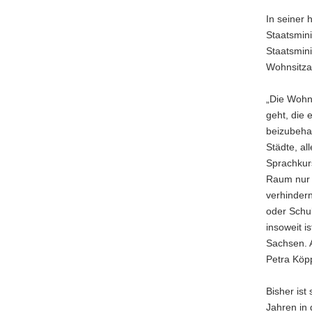
a
In seiner 
v
Staatsmini
i
Staatsmini
g
Wohnsitza
a
t
„Die Wohns
i
geht, die 
o
beizubeha
n
Städte, al
Sprachkur
Raum nur 
verhindern
oder Schul
insoweit i
Sachsen. 
Petra Köp
Bisher ist
Jahren in