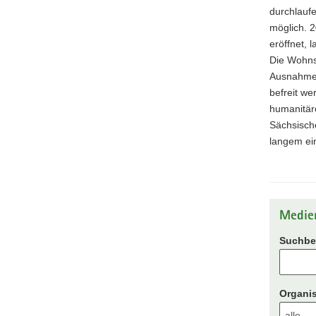
durchlaufe
möglich. 2
eröffnet, 
Die Wohnsi
Ausnahmen
befreit we
humanitäre
Sächsisch
langem ei
Medie
Suchbeg
Organis