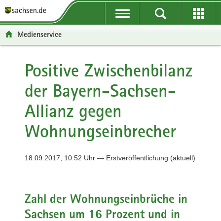
P
P
H
F
o
o
a
o
r
r
u
o
Medienservice
t
t
p
t
a
a
t
e
l
l
i
r
Positive Zwischenbilanz
ü
n
n
-
der Bayern-Sachsen-
b
a
h
B
e
v
a
e
Allianz gegen
r
i
l
r
g
g
t
e
Wohnungseinbrecher
r
a
i
e
t
c
i
i
h
18.09.2017, 10:52 Uhr — Erstveröffentlichung (aktuell)
f
o
e
n
n
Zahl der Wohnungseinbrüche in
d
e
Sachsen um 16 Prozent und in
N