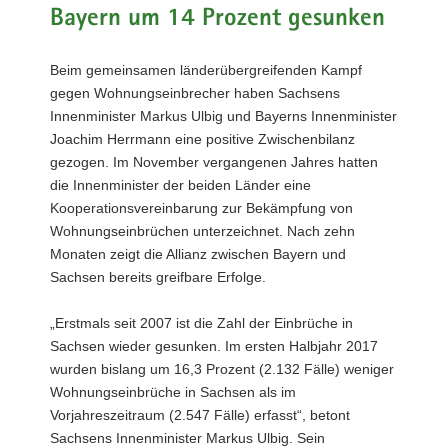
Bayern um 14 Prozent gesunken
a
v
i
Beim gemeinsamen länderübergreifenden Kampf
g
gegen Wohnungseinbrecher haben Sachsens
a
Innenminister Markus Ulbig und Bayerns Innenminister
t
Joachim Herrmann eine positive Zwischenbilanz
i
gezogen. Im November vergangenen Jahres hatten
o
die Innenminister der beiden Länder eine
n
Kooperationsvereinbarung zur Bekämpfung von
Wohnungseinbrüchen unterzeichnet. Nach zehn
Monaten zeigt die Allianz zwischen Bayern und
Sachsen bereits greifbare Erfolge.
„Erstmals seit 2007 ist die Zahl der Einbrüche in
Sachsen wieder gesunken. Im ersten Halbjahr 2017
wurden bislang um 16,3 Prozent (2.132 Fälle) weniger
Wohnungseinbrüche in Sachsen als im
Vorjahreszeitraum (2.547 Fälle) erfasst“, betont
Sachsens Innenminister Markus Ulbig. Sein