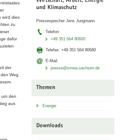
Wirtschaft, Arbeit, Energie
reistaates
und Klimaschutz
er
 wird dies
Pressesprecher Jens Jungmann
chten zu
ieser
Telefon:
age dafür
+49 351 564 80600
uzielen
Telefax:
+49 351 564 80680
E-Mail:
il der
presse@smwa.sachsen.de
uf den Weg
diesem
Themen
n um den
tieg aus
Energie
e
Downloads
 von