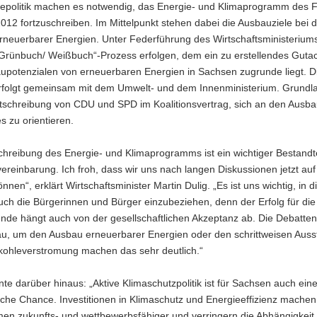
iepolitik machen es notwendig, das Energie- und Klimaprogramm des F
12 fortzuschreiben. Im Mittelpunkt stehen dabei die Ausbauziele bei d
rneuerbarer Energien. Unter Federführung des Wirtschaftsministeriums
„Grünbuch/ Weißbuch“-Prozess erfolgen, dem ein zu erstellendes Guta
upotenzialen von erneuerbaren Energien in Sachsen zugrunde liegt. D
rfolgt gemeinsam mit dem Umwelt- und dem Innenministerium. Grundl
stschreibung von CDU und SPD im Koalitionsvertrag, sich an den Ausba
 zu orientieren.
chreibung des Energie- und Klimaprogramms ist ein wichtiger Bestandte
vereinbarung. Ich froh, dass wir uns nach langen Diskussionen jetzt a
nen“, erklärt Wirtschaftsminister Martin Dulig. „Es ist uns wichtig, in 
ch die Bürgerinnen und Bürger einzubeziehen, denn der Erfolg für die
nde hängt auch von der gesellschaftlichen Akzeptanz ab. Die Debatte
u, um den Ausbau erneuerbarer Energien oder den schrittweisen Auss
kohleverstromung machen das sehr deutlich.“
nte darüber hinaus: „Aktive Klimaschutzpolitik ist für Sachsen auch ein
liche Chance. Investitionen in Klimaschutz und Energieeffizienz machen
en zukunfts- und wettbewerbsfähiger und verringern die Abhängigkeit