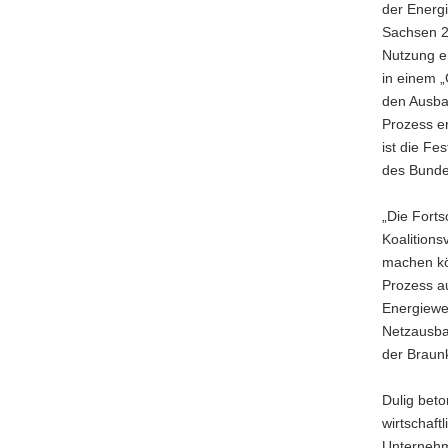
der Energ
a
Sachsen 20
v
Nutzung e
i
in einem 
g
den Ausba
a
Prozess e
t
ist die Fe
i
des Bundes
o
n
„Die Forts
Koalitions
machen kön
Prozess au
Energiewe
Netzausba
der Braun
Dulig beto
wirtschaft
Unternehm