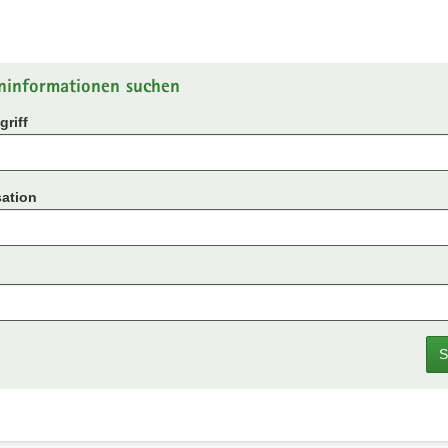
ninformationen suchen
riff
ation
S