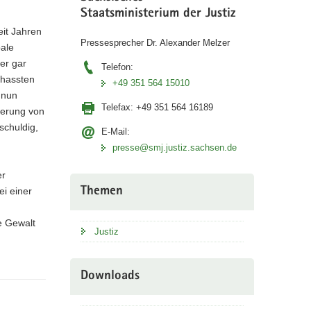
Staatsministerium der Justiz
eit Jahren
Pressesprecher Dr. Alexander Melzer
bale
er gar
Telefon:
rhassten
+49 351 564 15010
 nun
Telefax:
+49 351 564 16189
nderung von
schuldig,
E-Mail:
presse@smj.justiz.sachsen.de
er
Themen
ei einer
e Gewalt
Justiz
Downloads