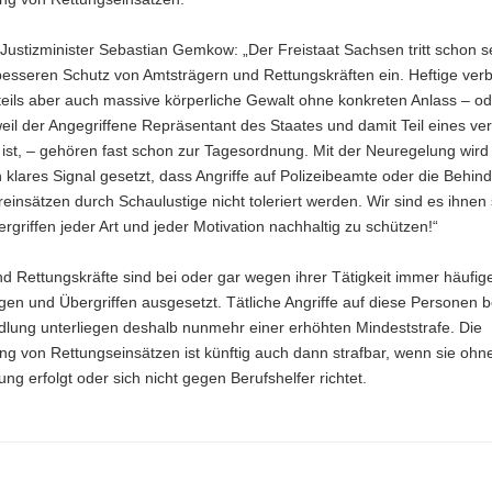
ustizminister Sebastian Gemkow: „Der Freistaat Sachsen tritt schon s
besseren Schutz von Amtsträgern und Rettungskräften ein. Heftige ver
teils aber auch massive körperliche Gewalt ohne konkreten Anlass – od
eil der Angegriffene Repräsentant des Staates und damit Teil eines ve
ist, – gehören fast schon zur Tagesordnung. Mit der Neuregelung wird
n klares Signal gesetzt, dass Angriffe auf Polizeibeamte oder die Behi
insätzen durch Schaulustige nicht toleriert werden. Wir sind es ihnen 
ergriffen jeder Art und jeder Motivation nachhaltig zu schützen!“
 Rettungskräfte sind bei oder gar wegen ihrer Tätigkeit immer häufig
en und Übergriffen ausgesetzt. Tätliche Angriffe auf diese Personen b
dlung unterliegen deshalb nunmehr einer erhöhten Mindeststrafe. Die
g von Rettungseinsätzen ist künftig auch dann strafbar, wenn sie ohn
ng erfolgt oder sich nicht gegen Berufshelfer richtet.