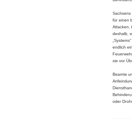
a
v
Sachsens J
i
für einen 
g
Attacken, 
a
deshalb, w
t
„Systems“ 
i
endlich ei
o
Feuerwehre
n
sie vor Üb
Beamte und
Anfeindung
Diensthan
Behinderun
oder Drohu