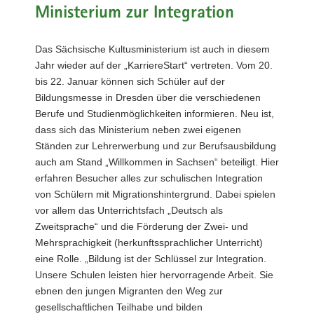
Ministerium zur Integration
a
v
i
Das Sächsische Kultusministerium ist auch in diesem
g
Jahr wieder auf der „KarriereStart“ vertreten. Vom 20.
a
bis 22. Januar können sich Schüler auf der
t
Bildungsmesse in Dresden über die verschiedenen
i
Berufe und Studienmöglichkeiten informieren. Neu ist,
o
dass sich das Ministerium neben zwei eigenen
n
Ständen zur Lehrerwerbung und zur Berufsausbildung
auch am Stand „Willkommen in Sachsen“ beteiligt. Hier
erfahren Besucher alles zur schulischen Integration
von Schülern mit Migrationshintergrund. Dabei spielen
vor allem das Unterrichtsfach „Deutsch als
Zweitsprache“ und die Förderung der Zwei- und
Mehrsprachigkeit (herkunftssprachlicher Unterricht)
eine Rolle. „Bildung ist der Schlüssel zur Integration.
Unsere Schulen leisten hier hervorragende Arbeit. Sie
ebnen den jungen Migranten den Weg zur
gesellschaftlichen Teilhabe und bilden