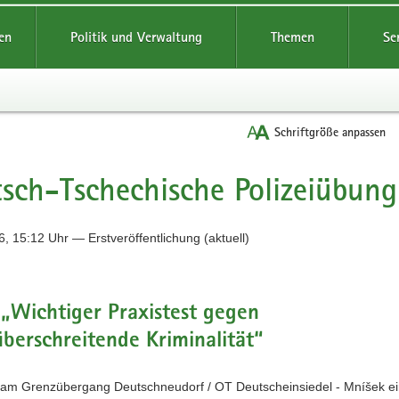
reifende
en
Politik und Verwaltung
Themen
Se
Schriftgröße anpassen
sch-Tschechische Polizeiübung
, 15:12 Uhr — Erstveröffentlichung (aktuell)
 „Wichtiger Praxistest gegen
berschreitende Kriminalität“
 am Grenzübergang Deutschneudorf / OT Deutscheinsiedel - Mníšek e