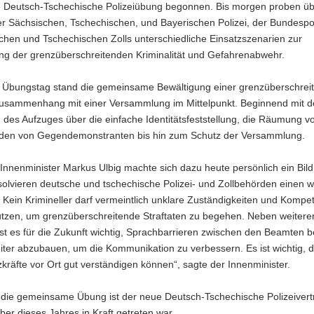
e Deutsch-Tschechische Polizeiübung begonnen. Bis morgen proben ü
r Sächsischen, Tschechischen, und Bayerischen Polizei, der Bundespol
chen und Tschechischen Zolls unterschiedliche Einsatzszenarien zur
g der grenzüberschreitenden Kriminalität und Gefahrenabwehr.
 Übungstag stand die gemeinsame Bewältigung einer grenzüberschrei
usammenhang mit einer Versammlung im Mittelpunkt. Beginnend mit d
 des Aufzuges über die einfache Identitätsfeststellung, die Räumung v
aden von Gegendemonstranten bis hin zum Schutz der Versammlung.
nnenminister Markus Ulbig machte sich dazu heute persönlich ein Bild.
olvieren deutsche und tschechische Polizei- und Zollbehörden einen w
. Kein Krimineller darf vermeintlich unklare Zuständigkeiten und Kompe
utzen, um grenzüberschreitende Straftaten zu begehen. Neben weitere
t es für die Zukunft wichtig, Sprachbarrieren zwischen den Beamten b
ter abzubauen, um die Kommunikation zu verbessern. Es ist wichtig, d
zkräfte vor Ort gut verständigen können“, sagte der Innenminister.
r die gemeinsame Übung ist der neue Deutsch-Tschechische Polizeivert
er dieses Jahres in Kraft getreten war.