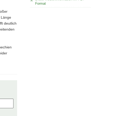
Format
roßer
n Länge
t deutlich
reitenden
hechien
eider