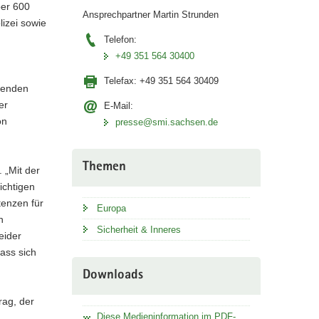
ber 600
Ansprechpartner Martin Strunden
izei sowie
Telefon:
+49 351 564 30400
Telefax:
+49 351 564 30409
tenden
er
E-Mail:
on
presse@smi.sachsen.de
Themen
 „Mit der
ichtigen
tenzen für
Europa
n
Sicherheit & Inneres
eider
ass sich
Downloads
rag, der
Diese Medieninformation im PDF-