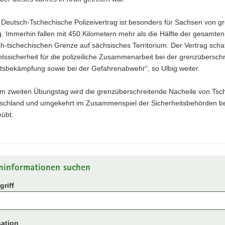
 Deutsch-Tschechische Polizeivertrag ist besonders für Sachsen von g
. Immerhin fallen mit 450 Kilometern mehr als die Hälfte der gesamte
h-tschechischen Grenze auf sächsisches Territorium. Der Vertrag schaff
ssicherheit für die polizeiliche Zusammenarbeit bei der grenzübersch
ätsbekämpfung sowie bei der Gefahrenabwehr“, so Ulbig weiter.
m zweiten Übungstag wird die grenzüberschreitende Nacheile von Tsc
schland und umgekehrt im Zusammenspiel der Sicherheitsbehörden b
eübt.
ninformationen suchen
riff
ation