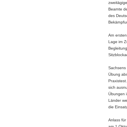
zweitägig
a
Beamte de
v
des Deuts
i
Bekämpfun
g
a
Am ersten
t
Lage im Z
i
Begleitung
o
Sitzblock
n
Sachsens I
Übung abs
Praxistest
sich ausn
Übungen is
Länder wei
die Einsat
Anlass fü
am 1.Oktob