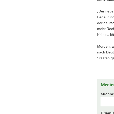
„Der neue
Bedeutung
der deutsc
mehr Recht
Kriminalit
Morgen, a
nach Deut
Staaten g
Medie
Suchbeg
Organis