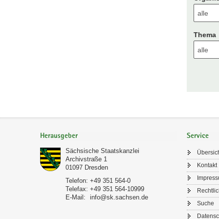
Thema
Footer-
Bereich
Herausgeber
Service
Sächsische Staatskanzlei
Übersic
Archivstraße 1
Kontakt
01097
Dresden
Impres
Telefon:
+49 351 564-0
Telefax:
+49 351 564-10999
Rechtli
E-Mail:
info@sk.sachsen.de
Suche
Datensc