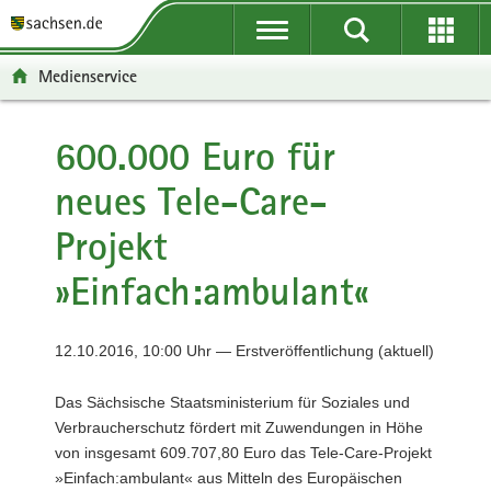
P
P
H
F
o
o
a
o
r
r
u
o
Medienservice
t
t
p
t
a
a
t
e
l
l
i
r
600.000 Euro für
ü
n
n
-
neues Tele-Care-
b
a
h
B
e
v
a
e
Projekt
r
i
l
r
g
g
t
e
»Einfach:ambulant«
r
a
i
e
t
c
i
i
h
12.10.2016, 10:00 Uhr — Erstveröffentlichung (aktuell)
f
o
e
n
Das Sächsische Staatsministerium für Soziales und
n
Verbraucherschutz fördert mit Zuwendungen in Höhe
d
von insgesamt 609.707,80 Euro das Tele-Care-Projekt
e
»Einfach:ambulant« aus Mitteln des Europäischen
N