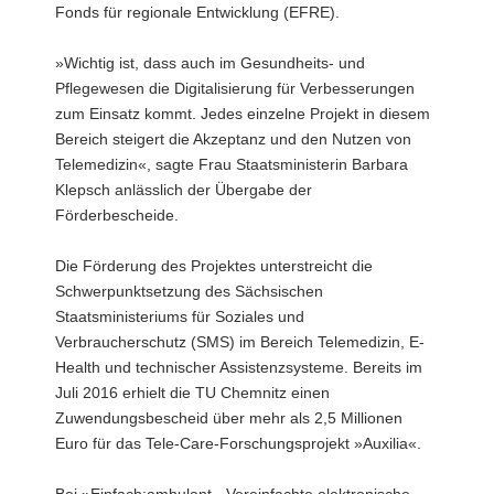
Fonds für regionale Entwicklung (EFRE).
a
v
»Wichtig ist, dass auch im Gesundheits- und
i
Pflegewesen die Digitalisierung für Verbesserungen
g
zum Einsatz kommt. Jedes einzelne Projekt in diesem
a
Bereich steigert die Akzeptanz und den Nutzen von
t
Telemedizin«, sagte Frau Staatsministerin Barbara
i
Klepsch anlässlich der Übergabe der
o
Förderbescheide.
n
Die Förderung des Projektes unterstreicht die
Schwerpunktsetzung des Sächsischen
Staatsministeriums für Soziales und
Verbraucherschutz (SMS) im Bereich Telemedizin, E-
Health und technischer Assistenzsysteme. Bereits im
Juli 2016 erhielt die TU Chemnitz einen
Zuwendungsbescheid über mehr als 2,5 Millionen
Euro für das Tele-Care-Forschungsprojekt »Auxilia«.