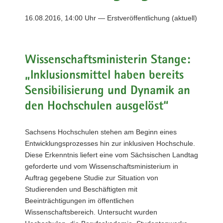
a
16.08.2016, 14:00 Uhr — Erstveröffentlichung (aktuell)
v
i
g
a
Wissenschaftsministerin Stange:
t
„Inklusionsmittel haben bereits
i
Sensibilisierung und Dynamik an
o
n
den Hochschulen ausgelöst“
Sachsens Hochschulen stehen am Beginn eines
Entwicklungsprozesses hin zur inklusiven Hochschule.
Diese Erkenntnis liefert eine vom Sächsischen Landtag
geforderte und vom Wissenschaftsministerium in
Auftrag gegebene Studie zur Situation von
Studierenden und Beschäftigten mit
Beeinträchtigungen im öffentlichen
Wissenschaftsbereich. Untersucht wurden