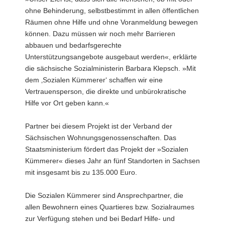
ohne Behinderung, selbstbestimmt in allen öffentlichen
a
Räumen ohne Hilfe und ohne Voranmeldung bewegen
v
können. Dazu müssen wir noch mehr Barrieren
i
abbauen und bedarfsgerechte
g
Unterstützungsangebote ausgebaut werden«, erklärte
a
die sächsische Sozialministerin Barbara Klepsch. »Mit
t
dem ‚Sozialen Kümmerer‘ schaffen wir eine
i
Vertrauensperson, die direkte und unbürokratische
o
Hilfe vor Ort geben kann.«
n
Partner bei diesem Projekt ist der Verband der
Sächsischen Wohnungsgenossenschaften. Das
Staatsministerium fördert das Projekt der »Sozialen
Kümmerer« dieses Jahr an fünf Standorten in Sachsen
mit insgesamt bis zu 135.000 Euro.
Die Sozialen Kümmerer sind Ansprechpartner, die
allen Bewohnern eines Quartieres bzw. Sozialraumes
zur Verfügung stehen und bei Bedarf Hilfe- und