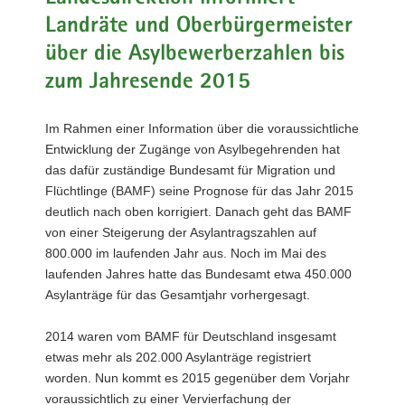
a
Landräte und Oberbürgermeister
v
über die Asylbewerberzahlen bis
i
zum Jahresende 2015
g
a
t
Im Rahmen einer Information über die voraussichtliche
i
Entwicklung der Zugänge von Asylbegehrenden hat
o
das dafür zuständige Bundesamt für Migration und
n
Flüchtlinge (BAMF) seine Prognose für das Jahr 2015
deutlich nach oben korrigiert. Danach geht das BAMF
von einer Steigerung der Asylantragszahlen auf
800.000 im laufenden Jahr aus. Noch im Mai des
laufenden Jahres hatte das Bundesamt etwa 450.000
Asylanträge für das Gesamtjahr vorhergesagt.
2014 waren vom BAMF für Deutschland insgesamt
etwas mehr als 202.000 Asylanträge registriert
worden. Nun kommt es 2015 gegenüber dem Vorjahr
voraussichtlich zu einer Vervierfachung der