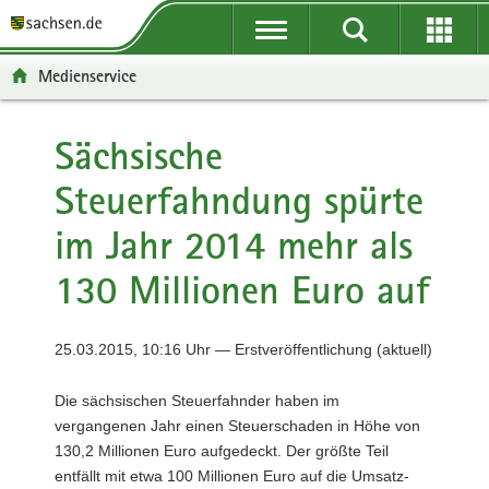
P
P
H
F
o
o
a
o
r
r
u
o
Medienservice
t
t
p
t
a
a
t
e
l
l
i
r
Sächsische
ü
n
n
-
Steuerfahndung spürte
b
a
h
B
e
v
a
e
im Jahr 2014 mehr als
r
i
l
r
g
g
t
e
130 Millionen Euro auf
r
a
i
e
t
c
i
i
h
25.03.2015, 10:16 Uhr — Erstveröffentlichung (aktuell)
f
o
e
n
Die sächsischen Steuerfahnder haben im
n
vergangenen Jahr einen Steuerschaden in Höhe von
d
130,2 Millionen Euro aufgedeckt. Der größte Teil
e
entfällt mit etwa 100 Millionen Euro auf die Umsatz-
N