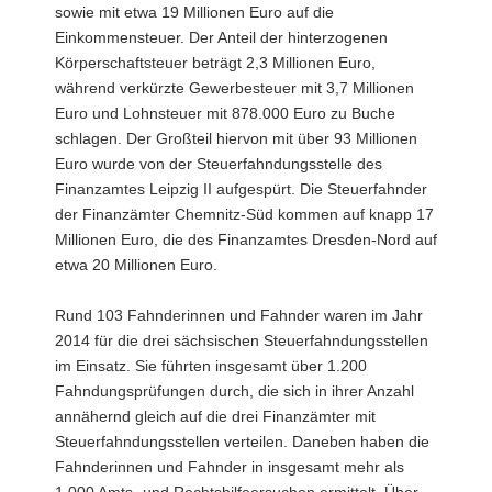
sowie mit etwa 19 Millionen Euro auf die
a
Einkommensteuer. Der Anteil der hinterzogenen
v
Körperschaftsteuer beträgt 2,3 Millionen Euro,
i
während verkürzte Gewerbesteuer mit 3,7 Millionen
g
Euro und Lohnsteuer mit 878.000 Euro zu Buche
a
schlagen. Der Großteil hiervon mit über 93 Millionen
t
Euro wurde von der Steuerfahndungsstelle des
i
Finanzamtes Leipzig II aufgespürt. Die Steuerfahnder
o
der Finanzämter Chemnitz-Süd kommen auf knapp 17
n
Millionen Euro, die des Finanzamtes Dresden-Nord auf
etwa 20 Millionen Euro.
Rund 103 Fahnderinnen und Fahnder waren im Jahr
2014 für die drei sächsischen Steuerfahndungsstellen
im Einsatz. Sie führten insgesamt über 1.200
Fahndungsprüfungen durch, die sich in ihrer Anzahl
annähernd gleich auf die drei Finanzämter mit
Steuerfahndungsstellen verteilen. Daneben haben die
Fahnderinnen und Fahnder in insgesamt mehr als