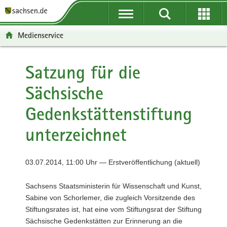
P
P
H
F
o
o
a
o
r
r
u
o
Medienservice
t
t
p
t
a
a
t
e
l
l
i
r
Satzung für die
ü
n
n
-
Sächsische
b
a
h
B
e
v
a
e
Gedenkstättenstiftung
r
i
l
r
g
g
t
e
unterzeichnet
r
a
i
e
t
c
i
i
h
03.07.2014, 11:00 Uhr — Erstveröffentlichung (aktuell)
f
o
e
n
Sachsens Staatsministerin für Wissenschaft und Kunst,
n
Sabine von Schorlemer, die zugleich Vorsitzende des
d
Stiftungsrates ist, hat eine vom Stiftungsrat der Stiftung
e
Sächsische Gedenkstätten zur Erinnerung an die
N