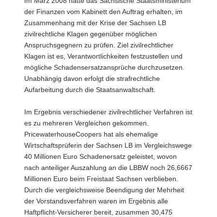
Im März 2008 hatte das Sächsische Staatsministerium
a
der Finanzen vom Kabinett den Auftrag erhalten, im
v
Zusammenhang mit der Krise der Sachsen LB
i
zivilrechtliche Klagen gegenüber möglichen
g
Anspruchsgegnern zu prüfen. Ziel zivilrechtlicher
a
Klagen ist es, Verantwortlichkeiten festzustellen und
t
mögliche Schadensersatzansprüche durchzusetzen.
i
Unabhängig davon erfolgt die strafrechtliche
o
Aufarbeitung durch die Staatsanwaltschaft.
n
Im Ergebnis verschiedener zivilrechtlicher Verfahren ist
es zu mehreren Vergleichen gekommen.
PricewaterhouseCoopers hat als ehemalige
Wirtschaftsprüferin der Sachsen LB im Vergleichswege
40 Millionen Euro Schadenersatz geleistet, wovon
nach anteiliger Auszahlung an die LBBW noch 26,6667
Millionen Euro beim Freistaat Sachsen verblieben.
Durch die vergleichsweise Beendigung der Mehrheit
der Vorstandsverfahren waren im Ergebnis alle
Haftpflicht-Versicherer bereit, zusammen 30,475