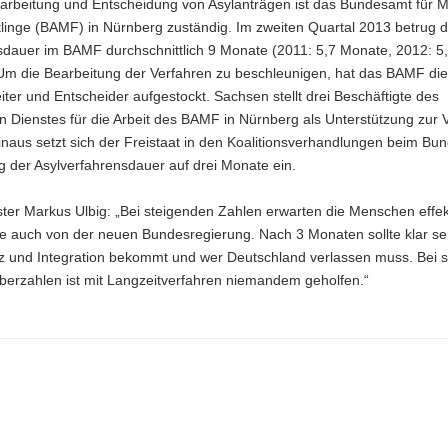
earbeitung und Entscheidung von Asylanträgen ist das Bundesamt für M
linge (BAMF) in Nürnberg zuständig. Im zweiten Quartal 2013 betrug d
sdauer im BAMF durchschnittlich 9 Monate (2011: 5,7 Monate, 2012: 5
Um die Bearbeitung der Verfahren zu beschleunigen, hat das BAMF die
iter und Entscheider aufgestockt. Sachsen stellt drei Beschäftigte des
en Dienstes für die Arbeit des BAMF in Nürnberg als Unterstützung zur 
naus setzt sich der Freistaat in den Koalitionsverhandlungen beim Bun
 der Asylverfahrensdauer auf drei Monate ein.
ter Markus Ulbig: „Bei steigenden Zahlen erwarten die Menschen effek
auch von der neuen Bundesregierung. Nach 3 Monaten sollte klar sei
tz und Integration bekommt und wer Deutschland verlassen muss. Bei 
berzahlen ist mit Langzeitverfahren niemandem geholfen.“