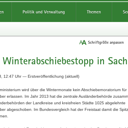
reifende
en
Politik und Verwaltung
Themen
Se
Schriftgröße anpassen
 Winterabschiebestopp in Sac
, 12:47 Uhr — Erstveröffentlichung (aktuell)
ministerium wird über die Wintermonate kein Abschiebemoratorium für
ber erlassen. Im Jahr 2013 hat die zentrale Ausländerbehörde zusam
nderbehörden der Landkreise und kreisfreien Städte 1025 abgelehnte
er abgeschoben. Im Bundesvergleich hat der Freistaat damit die Spit
men.