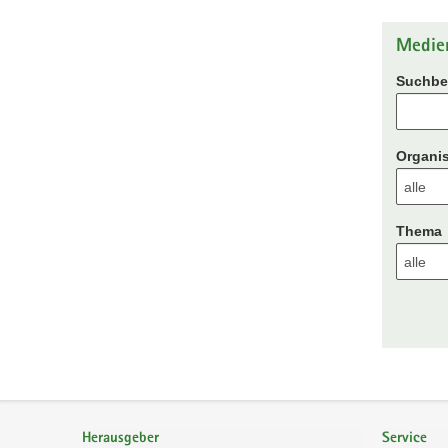
Medie
Suchbeg
Organis
Thema
Footer-
Bereich
Herausgeber
Service