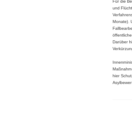
Für die B
a
und Flücht
v
Verfahren
i
Monate). 
g
Fallbearbe
a
öffentlich
t
Darüber hi
i
Verkürzung
o
n
Innenminis
Maßnahme 
hier Schu
Asylbewer