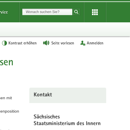
Suchbegriff
rvice
Suche starten
Kontrast erhöhen
Seite vorlesen
Anmelden
hsen
Kontakt
men mit
zenposition
Sächsisches
Staatsministerium des Innern