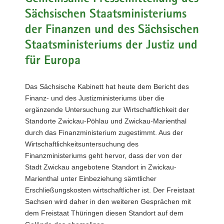
a
Sächsischen Staatsministeriums
v
der Finanzen und des Sächsischen
i
Staatsministeriums der Justiz und
g
a
für Europa
t
i
Das Sächsische Kabinett hat heute dem Bericht des
o
Finanz- und des Justizministeriums über die
n
ergänzende Untersuchung zur Wirtschaftlichkeit der
Standorte Zwickau-Pöhlau und Zwickau-Marienthal
durch das Finanzministerium zugestimmt. Aus der
Wirtschaftlichkeitsuntersuchung des
Finanzministeriums geht hervor, dass der von der
Stadt Zwickau angebotene Standort in Zwickau-
Marienthal unter Einbeziehung sämtlicher
Erschließungskosten wirtschaftlicher ist. Der Freistaat
Sachsen wird daher in den weiteren Gesprächen mit
dem Freistaat Thüringen diesen Standort auf dem