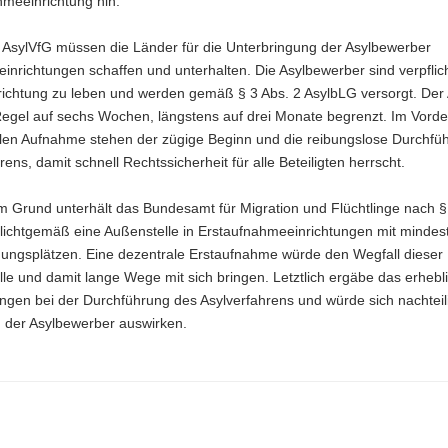
hmeeinrichtung hin:
 AsylVfG müssen die Länder für die Unterbringung der Asylbewerber
nrichtungen schaffen und unterhalten. Die Asylbewerber sind verpflich
richtung zu leben und werden gemäß § 3 Abs. 2 AsylbLG versorgt. Der 
 Regel auf sechs Wochen, längstens auf drei Monate begrenzt. Im Vord
alen Aufnahme stehen der zügige Beginn und die reibungslose Durchfü
rens, damit schnell Rechtssicherheit für alle Beteiligten herrscht.
m Grund unterhält das Bundesamt für Migration und Flüchtlinge nach §
flichtgemäß eine Außenstelle in Erstaufnahmeeinrichtungen mit mindes
gungsplätzen. Eine dezentrale Erstaufnahme würde den Wegfall dieser
lle und damit lange Wege mit sich bringen. Letztlich ergäbe das erhebl
gen bei der Durchführung des Asylverfahrens und würde sich nachteili
n der Asylbewerber auswirken.