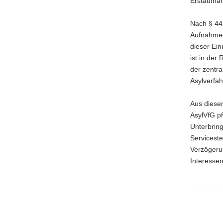
Erstaufna
a
v
Nach § 44
i
Aufnahmeei
g
dieser Ein
a
ist in der
t
der zentr
i
Asylverfah
o
n
Aus diese
AsylVfG p
Unterbrin
Serviceste
Verzögerun
Interesse