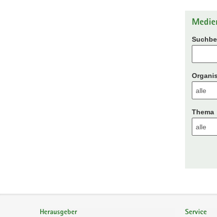
Medie
Suchbeg
Organis
Thema
Footer-
Bereich
Herausgeber
Service