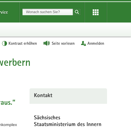
Suchbegriff
rvice
Suche starten
Kontrast erhöhen
Seite vorlesen
Anmelden
werbern
Kontakt
aus.“
Sächsisches
enkomplex
Staatsministerium des Innern