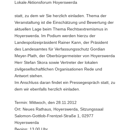
Lokale Aktionsforum Hoyerswerda
a
v
statt, zu dem wir Sie herzlich einladen. Thema der
i
Veranstaltung ist die Einschätzung und Bewertung der
g
aktuellen Lage beim Thema Rechtsextremismus in
a
Hoyerswerda. Im Podium werden hierzu der
t
Landespolizeipräsident Rainer Kann, der Präsident
i
des Landesamtes für Verfassungsschutz Gordian
o
Meyer-Plath, der Oberbürgermeister von Hoyerswerda
n
Herr Stefan Skora sowie Vertreter der lokalen
zivilgesellschaftlichen Organisationen Rede und
Antwort stehen.
Im Anschluss daran findet ein Pressegespräch statt, zu
dem wir ebenfalls herzlich einladen.
Termin: Mittwoch, den 28.11.2012
Ort: Neues Rathaus, Hoyerswerda, Sitzungssaal
Salomon-Gottlob-Frentzel-Straße 1, 02977
Hoyerswerda
Beginn: 13.00 Uhr