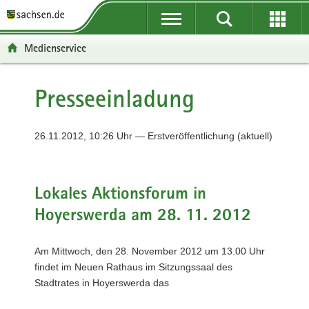
P
P
H
F
o
o
a
o
r
r
u
o
Medienservice
t
t
p
t
a
a
t
e
l
l
i
r
Presseeinladung
ü
n
n
-
b
a
h
B
e
v
a
e
26.11.2012, 10:26 Uhr — Erstveröffentlichung (aktuell)
r
i
l
r
g
g
t
e
r
a
i
Lokales Aktionsforum in
e
t
c
Hoyerswerda am 28. 11. 2012
i
i
h
f
o
e
n
Am Mittwoch, den 28. November 2012 um 13.00 Uhr
n
findet im Neuen Rathaus im Sitzungssaal des
d
Stadtrates in Hoyerswerda das
e
N