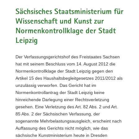
a
Sächsisches Staatsministerium für
v
Wissenschaft und Kunst zur
i
g
Normenkontrollklage der Stadt
a
Leipzig
t
i
Der Verfassungsgerichtshof des Freistaates Sachsen
o
hat mit seinem Beschluss vom 14. August 2012 die
n
Normenkontrollklage der Stadt Leipzig gegen den
Artikel 15 des Haushaltsbegleitgesetzes 2011/2012 als
unzulässig verworfen. Das Gericht hat im
Normenkontrollantrag der Stadt Leipzig keine
hinreichende Darlegung einer Rechtsverletzung
gesehen. Eine Verletzung des Art. 82 Abs. 2 und Art.
85 Abs. 2 der Sächsischen Verfassung, der
sogenannte Mehrbelastungsausgleich, erscheint nach
Auffassung des Gerichts nicht möglich, wie das
sächsische Kunstministerium heute in Dresden