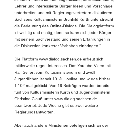
Lehrer und interessierte Bürger Ideen und Vorschläge
a
unterbreiten und mit Regierungsvertretern diskutieren.
v
Sachsens Kultusministerin Brunhild Kurth unterstreicht
i
die Bedeutung des Online-Dialogs „Die Dialogplattform
g
ist wichtig und richtig, denn so kann sich jeder Bürger
a
mit seinem Sachverstand und seinen Erfahrungen in
t
die Diskussion konkreter Vorhaben einbringen.“
i
o
Die Plattform www.dialog.sachsen.de erfreut sich
n
mittlerweile regen Interesses. Das Youtube-Video mit
Ralf Seifert vom Kultusministerium und zwölf
Jugendlichen ist seit 19. Juli online und wurde bisher
1.102 mal geklickt. Von 19 Beiträgen wurden bereits
fünf von Kultusministerin Kurth und Jugendministerin
Christine Clauß unter www.dialog.sachsen.de
beantwortet. Jede Woche gibt es zwei weitere
Regierungsantworten.
Aber auch andere Ministerien beteiligen sich an der