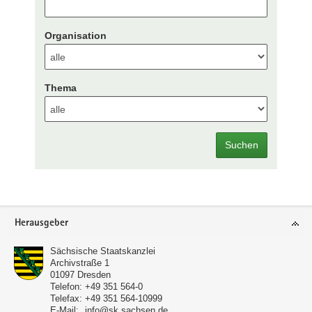
Organisation
Thema
Suchen
Footer-
Herausgeber
Bereich
Sächsische Staatskanzlei
Archivstraße 1
01097
Dresden
Telefon:
+49 351 564-0
Telefax:
+49 351 564-10999
E-Mail:
info@sk.sachsen.de