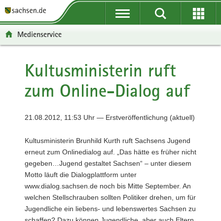
P
P
H
F
o
o
a
o
r
r
u
o
Medienservice
t
t
p
t
a
a
t
e
l
l
i
r
Kultusministerin ruft
ü
n
n
-
zum Online-Dialog auf
b
a
h
B
e
v
a
e
r
i
l
r
21.08.2012, 11:53 Uhr — Erstveröffentlichung (aktuell)
g
g
t
e
r
a
i
Kultusministerin Brunhild Kurth ruft Sachsens Jugend
e
t
c
erneut zum Onlinedialog auf. „Das hätte es früher nicht
i
i
h
gegeben…Jugend gestaltet Sachsen“ – unter diesem
f
o
Motto läuft die Dialogplattform unter
e
n
www.dialog.sachsen.de noch bis Mitte September. An
n
welchen Stellschrauben sollten Politiker drehen, um für
d
Jugendliche ein liebens- und lebenswertes Sachsen zu
e
schaffen? Dazu können Jugendliche, aber auch Eltern,
N