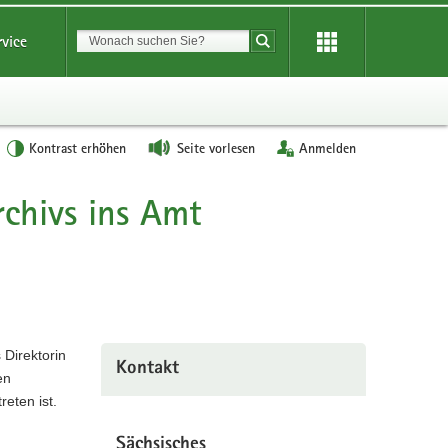
Suchbegriff
rvice
Suche starten
Kontrast erhöhen
Seite vorlesen
Anmelden
rchivs ins Amt
 Direktorin
Kontakt
en
eten ist.
Sächsisches