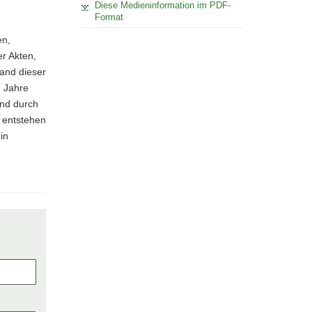
Diese Medieninformation im PDF-
Format
en,
er Akten,
and dieser
d Jahre
end durch
 entstehen
in