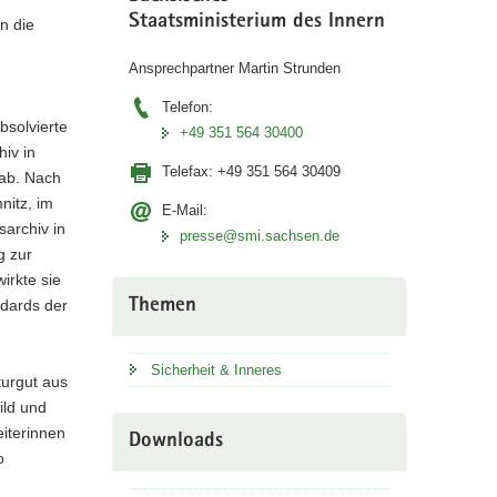
Staatsministerium des Innern
n die
Ansprechpartner Martin Strunden
Telefon:
bsolvierte
+49 351 564 30400
iv in
Telefax:
+49 351 564 30409
 ab. Nach
nitz, im
E-Mail:
archiv in
presse@smi.sachsen.de
g zur
irkte sie
Themen
ndards der
Sicherheit & Inneres
turgut aus
ild und
iterinnen
Downloads
o