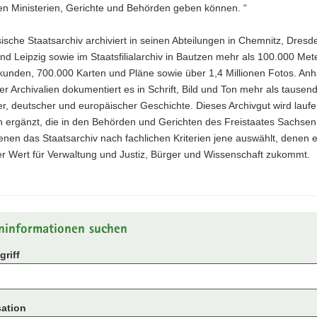
en Ministerien, Gerichte und Behörden geben können. “
sche Staatsarchiv archiviert in seinen Abteilungen in Chemnitz, Dresd
nd Leipzig sowie im Staatsfilialarchiv in Bautzen mehr als 100.000 Met
kunden, 700.000 Karten und Pläne sowie über 1,4 Millionen Fotos. Anh
r Archivalien dokumentiert es in Schrift, Bild und Ton mehr als tausen
r, deutscher und europäischer Geschichte. Dieses Archivgut wird lauf
n ergänzt, die in den Behörden und Gerichten des Freistaates Sachsen
nen das Staatsarchiv nach fachlichen Kriterien jene auswählt, denen e
er Wert für Verwaltung und Justiz, Bürger und Wissenschaft zukommt.
ninformationen suchen
riff
ation