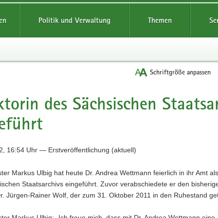
reifende
en
Politik und Verwaltung
Themen
Se
Schriftgröße anpassen
ktorin des Sächsischen Staatsa
eführt
, 16:54 Uhr — Erstveröffentlichung (aktuell)
ter Markus Ulbig hat heute Dr. Andrea Wettmann feierlich in ihr Amt als
schen Staatsarchivs eingeführt. Zuvor verabschiedete er den bisherig
Dr. Jürgen-Rainer Wolf, der zum 31. Oktober 2011 in den Ruhestand getr
ter Markus Ulbig: „Ich freue mich, dass mit Dr. Andrea Wettmann eine