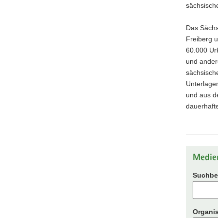
sächsisch
Das Sächsi
Freiberg u
60.000 Ur
und andere
sächsische
Unterlage
und aus de
dauerhaft
Medie
Suchbeg
Organis