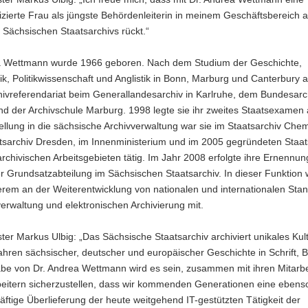
izierte Frau als jüngste Behördenleiterin in meinem Geschäftsbereich a
 Sächsischen Staatsarchivs rückt.“
a Wettmann wurde 1966 geboren. Nach dem Studium der Geschichte,
k, Politikwissenschaft und Anglistik in Bonn, Marburg und Canterbury a
chivreferendariat beim Generallandesarchiv in Karlruhe, dem Bundesarch
nd der Archivschule Marburg. 1998 legte sie ihr zweites Staatsexamen
tellung in die sächsische Archivverwaltung war sie im Staatsarchiv Chem
tsarchiv Dresden, im Innenministerium und im 2005 gegründeten Staats
 archivischen Arbeitsgebieten tätig. Im Jahr 2008 erfolgte ihre Ernennun
er Grundsatzabteilung im Sächsischen Staatsarchiv. In dieser Funktion w
erem an der Weiterentwicklung von nationalen und internationalen Sta
verwaltung und elektronischen Archivierung mit.
ter Markus Ulbig: „Das Sächsische Staatsarchiv archiviert unikales Kul
hren sächsischer, deutscher und europäischer Geschichte in Schrift, B
abe von Dr. Andrea Wettmann wird es sein, zusammen mit ihren Mitarbe
beitern sicherzustellen, dass wir kommenden Generationen eine ebens
ftige Überlieferung der heute weitgehend IT-gestützten Tätigkeit der