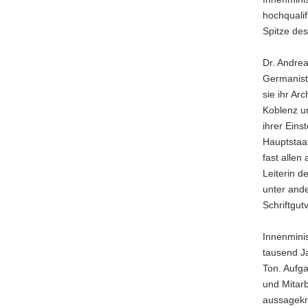
a
hochqualif
v
Spitze des
i
g
Dr. Andre
a
Germanisti
t
sie ihr Ar
i
Koblenz u
o
ihrer Eins
n
Hauptstaa
fast allen
Leiterin d
unter and
Schriftgut
Innenminis
tausend Ja
Ton. Aufg
und Mitar
aussagekrä