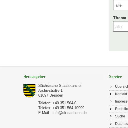
Thema
Footer-
Bereich
Herausgeber
Service
Sächsische Staatskanzlei
Übersic
Archivstraße 1
Kontakt
01097
Dresden
Impres
Telefon:
+49 351 564-0
Telefax:
+49 351 564-10999
Rechtli
E-Mail:
info@sk.sachsen.de
Suche
Datensc