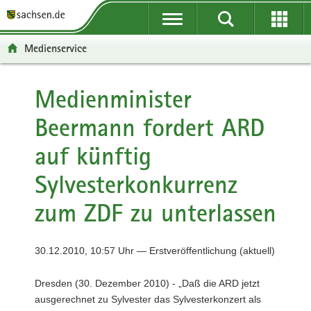
P
P
H
F
o
o
a
o
r
r
u
o
Medienservice
t
t
p
t
a
a
t
e
l
l
i
r
Medienminister
ü
n
n
-
Beermann fordert ARD
b
a
h
B
e
v
a
e
auf künftig
r
i
l
r
g
g
t
e
Sylvesterkonkurrenz
r
a
i
e
t
c
zum ZDF zu unterlassen
i
i
h
f
o
e
n
30.12.2010, 10:57 Uhr — Erstveröffentlichung (aktuell)
n
d
Dresden (30. Dezember 2010) - „Daß die ARD jetzt
e
ausgerechnet zu Sylvester das Sylvesterkonzert als
N