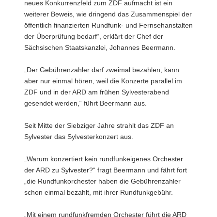
neues Konkurrenzfeld zum ZDF aufmacht ist ein
a
weiterer Beweis, wie dringend das Zusammenspiel der
v
öffentlich finanzierten Rundfunk- und Fernsehanstalten
i
der Überprüfung bedarf“, erklärt der Chef der
g
Sächsischen Staatskanzlei, Johannes Beermann.
a
t
„Der Gebührenzahler darf zweimal bezahlen, kann
i
aber nur einmal hören, weil die Konzerte parallel im
o
ZDF und in der ARD am frühen Sylvesterabend
n
gesendet werden,“ führt Beermann aus.
Seit Mitte der Siebziger Jahre strahlt das ZDF an
Sylvester das Sylvesterkonzert aus.
„Warum konzertiert kein rundfunkeigenes Orchester
der ARD zu Sylvester?“ fragt Beermann und fährt fort
„die Rundfunkorchester haben die Gebührenzahler
schon einmal bezahlt, mit ihrer Rundfunkgebühr.
„Mit einem rundfunkfremden Orchester führt die ARD