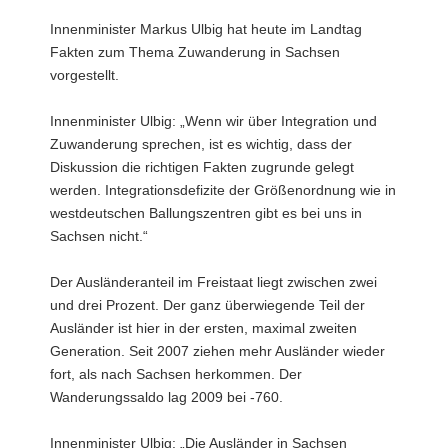
a
Innenminister Markus Ulbig hat heute im Landtag
v
Fakten zum Thema Zuwanderung in Sachsen
i
vorgestellt.
g
a
Innenminister Ulbig: „Wenn wir über Integration und
t
Zuwanderung sprechen, ist es wichtig, dass der
i
Diskussion die richtigen Fakten zugrunde gelegt
o
werden. Integrationsdefizite der Größenordnung wie in
n
westdeutschen Ballungszentren gibt es bei uns in
Sachsen nicht.“
Der Ausländeranteil im Freistaat liegt zwischen zwei
und drei Prozent. Der ganz überwiegende Teil der
Ausländer ist hier in der ersten, maximal zweiten
Generation. Seit 2007 ziehen mehr Ausländer wieder
fort, als nach Sachsen herkommen. Der
Wanderungssaldo lag 2009 bei -760.
Innenminister Ulbig: „Die Ausländer in Sachsen