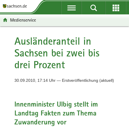
P
P
H
F
o
o
a
o
r
r
u
o
Medienservice
t
t
p
t
a
a
t
e
l
l
i
r
Ausländeranteil in
ü
n
n
-
Sachsen bei zwei bis
b
a
h
B
e
v
a
e
drei Prozent
r
i
l
r
g
g
t
e
r
a
i
30.09.2010, 17:14 Uhr — Erstveröffentlichung (aktuell)
e
t
c
i
i
h
f
o
e
n
Innenminister Ulbig stellt im
n
Landtag Fakten zum Thema
d
Zuwanderung vor
e
N