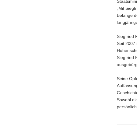
Staatsmini
a
„Mit Siegf
v
Belange de
i
langjährig
g
a
Siegfried 
t
Seit 2007 
i
Hohenschön
o
Siegfried
n
ausgebürg
Seine Opf
Auffassun
Geschicht
Sowohl die
persönlic