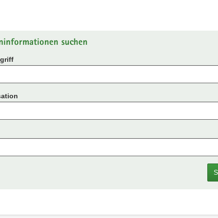
ninformationen suchen
riff
ation
S