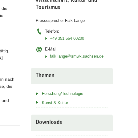
Wissenschaft, Kultur und
Tourismus
 die
ie
Pressesprecher Falk Lange
Telefon:
+49 351 564 60200
E-Mail:
ätig.
falk.lange@smwk.sachsen.de
81
Themen
hn nach
e, die
Forschung/Technologie
n und
Kunst & Kultur
Downloads