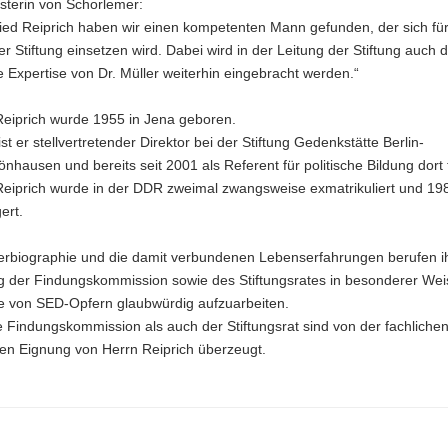
sterin von Schorlemer:
ried Reiprich haben wir einen kompetenten Mann gefunden, der sich für
r Stiftung einsetzen wird. Dabei wird in der Leitung der Stiftung auch d
e Expertise von Dr. Müller weiterhin eingebracht werden.“
Reiprich wurde 1955 in Jena geboren.
ist er stellvertretender Direktor bei der Stiftung Gedenkstätte Berlin-
hausen und bereits seit 2001 als Referent für politische Bildung dort t
 Reiprich wurde in der DDR zweimal zwangsweise exmatrikuliert und 19
ert.
erbiographie und die damit verbundenen Lebenserfahrungen berufen i
g der Findungskommission sowie des Stiftungsrates in besonderer Weis
e von SED-Opfern glaubwürdig aufzuarbeiten.
 Findungskommission als auch der Stiftungsrat sind von der fachliche
hen Eignung von Herrn Reiprich überzeugt.