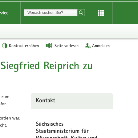
Suchbegriff
rvice
Suche starten
Kontrast erhöhen
Seite vorlesen
Anmelden
iegfried Reiprich zu
h zum
Kontakt
fer
orden war,
Sächsisches
cht.
Staatsministerium für