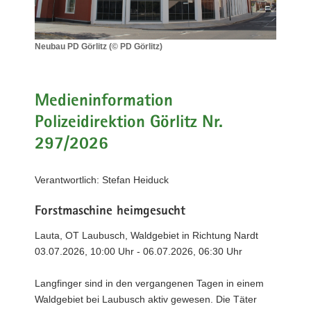
a
v
i
Neubau PD Görlitz (© PD Görlitz)
Neubau
g
PD
a
Görlitz
t
(©
Medieninformation
i
PD
Polizeidirektion Görlitz Nr.
Görlitz)
o
297/2026
n
Verantwortlich: Stefan Heiduck
Forstmaschine heimgesucht
Lauta, OT Laubusch, Waldgebiet in Richtung Nardt
03.07.2026, 10:00 Uhr - 06.07.2026, 06:30 Uhr
Langfinger sind in den vergangenen Tagen in einem
Waldgebiet bei Laubusch aktiv gewesen. Die Täter