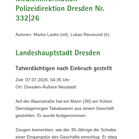
a
Polizeidirektion Dresden Nr.
v
332|26
i
g
Autoren: Marko Laske (ml), Lukas Reumund (lr)
a
t
i
Landeshauptstadt Dresden
o
n
Tatverdächtigen nach Einbruch gestellt
Zeit: 07.07.2026, 04:35 Uhr
Ort: Dresden-Äußere Neustadt
Auf der Alaunstraße hat ein Mann (30) am frühen
Dienstagmorgen Tabakwaren aus einem Geschäft
gestohlen. Er wurde festgenommen.
Zeugen bemerkten, wie der 30-Jährige die Scheibe
einer Eingangstür des Geschäfts einschlug. Er stieg