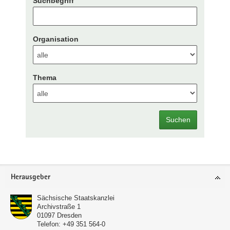
Suchbegriff
Organisation
Thema
Suchen
Footer-
Herausgeber
Bereich
Sächsische Staatskanzlei
Archivstraße 1
01097
Dresden
Telefon:
+49 351 564-0