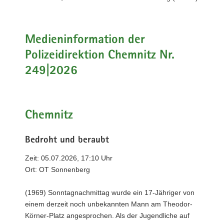
a
v
i
Medieninformation der
g
Polizeidirektion Chemnitz Nr.
a
t
249|2026
i
o
n
Chemnitz
Bedroht und beraubt
Zeit: 05.07.2026, 17:10 Uhr
Ort: OT Sonnenberg
(1969) Sonntagnachmittag wurde ein 17-Jähriger von
einem derzeit noch unbekannten Mann am Theodor-
Körner-Platz angesprochen. Als der Jugendliche auf