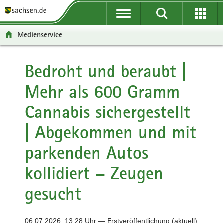
P
P
H
F
o
o
a
o
r
r
u
o
Medienservice
t
t
p
t
a
a
t
e
l
l
i
r
Bedroht und beraubt |
ü
n
n
-
Mehr als 600 Gramm
b
a
h
B
e
v
a
e
Cannabis sichergestellt
r
i
l
r
g
g
t
e
| Abgekommen und mit
r
a
i
e
t
c
parkenden Autos
i
i
h
f
o
kollidiert – Zeugen
e
n
gesucht
n
d
e
06.07.2026, 13:28 Uhr — Erstveröffentlichung (aktuell)
N