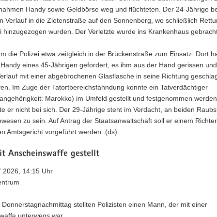
 nahmen Handy sowie Geldbörse weg und flüchteten. Der 24-Jährige b
n Verlauf in die Zietenstraße auf den Sonnenberg, wo schließlich Rett
ei hinzugezogen wurden. Der Verletzte wurde ins Krankenhaus gebracht
 die Polizei etwa zeitgleich in der Brückenstraße zum Einsatz. Dort ha
Handy eines 45-Jährigen gefordert, es ihm aus der Hand gerissen und
erlauf mit einer abgebrochenen Glasflasche in seine Richtung geschla
ffen. Im Zuge der Tatortbereichsfahndung konnte ein Tatverdächtiger
sangehörigkeit: Marokko) im Umfeld gestellt und festgenommen werden
e er nicht bei sich. Der 29-Jährige steht im Verdacht, an beiden Raubs
gewesen zu sein. Auf Antrag der Staatsanwaltschaft soll er einem Richte
n Amtsgericht vorgeführt werden. (ds)
t Anscheinswaffe gestellt
7.2026, 14:15 Uhr
entrum
Donnerstagnachmittag stellten Polizisten einen Mann, der mit einer
waffe unterwegs war.