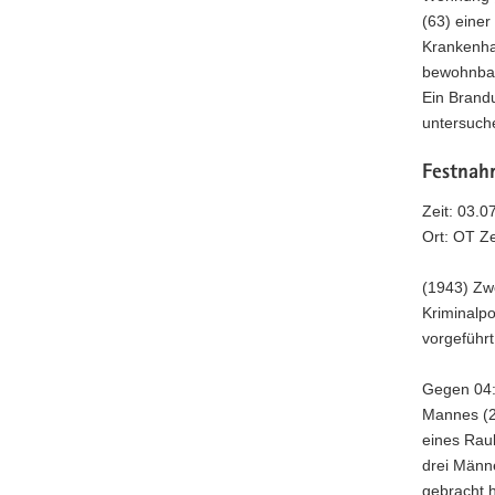
(63) eine
Krankenha
bewohnbar
Ein Brandu
untersuch
Festnah
Zeit: 03.0
Ort: OT Z
(1943) Zw
Kriminalpo
vorgeführ
Gegen 04:1
Mannes (2
eines Raub
drei Männ
gebracht h