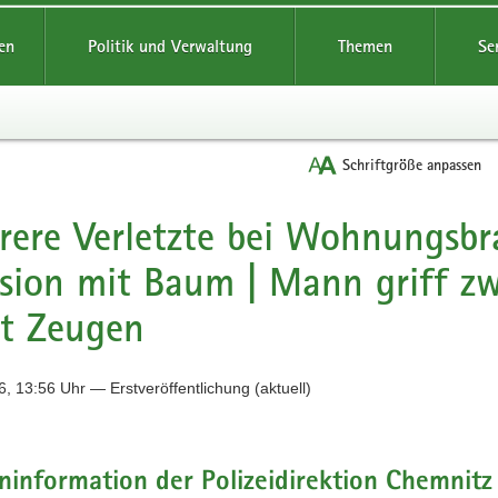
reifende
en
Politik und Verwaltung
Themen
Se
Schriftgröße anpassen
ere Verletzte bei Wohnungsbra
ision mit Baum | Mann griff z
t Zeugen
, 13:56 Uhr — Erstveröffentlichung (aktuell)
information der Polizeidirektion Chemnitz