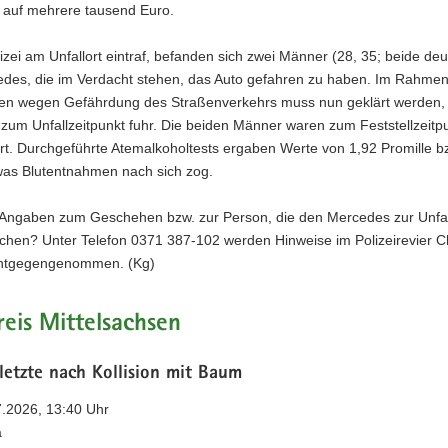
 auf mehrere tausend Euro.
lizei am Unfallort eintraf, befanden sich zwei Männer (28, 35; beide de
des, die im Verdacht stehen, das Auto gefahren zu haben. Im Rahmen
gen wegen Gefährdung des Straßenverkehrs muss nun geklärt werden,
zum Unfallzeitpunkt fuhr. Die beiden Männer waren zum Feststellzeitp
ert. Durchgeführte Atemalkoholtests ergaben Werte von 1,92 Promille b
 was Blutentnahmen nach sich zog.
Angaben zum Geschehen bzw. zur Person, die den Mercedes zur Unfal
achen? Unter Telefon 0371 387-102 werden Hinweise im Polizeirevier C
entgegengenommen. (Kg)
eis Mittelsachsen
letzte nach Kollision mit Baum
7.2026, 13:40 Uhr
a