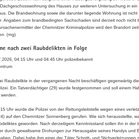
r Dachgeschosswohnung des Hauses zur weiteren Untersuchung in ein
us. Die Brandwohnung sowie die darunter liegende Wohnung ist nicht
. Angaben zum brandbedingten Sachschaden sind derzeit noch nicht 
rsachenermittler der Chemnitzer Kriminalpolizei wird den Brandort zei
en. (mg)
me nach zwei Raubdelikten in Folge
7.2026, 04:15 Uhr und 04:45 Uhr polizeibekannt
entrum
ei Raubdelikte in der vergangenen Nacht beschäftigen gegenwärtig die
lizei. Ein Tatverdächtiger (29) wurde festgenommen und soll einem Haf
t werden.
5 Uhr wurde die Polizei von der Rettungsleitstelle wegen eines verlet
4) auf den Chemnitzer Sonnenberg gerufen. Wie sich herausstellte, wa
deliktes geworden. Nach derzeitigem Kenntnisstand sollen ihn in der 
er durch gewaltsame Drohungen zur Herausgabe seines Handys und B
aben. Dabei habe ihm einer der Täter Schnitt- und Stichverletzungen 