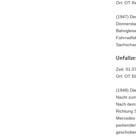
Ort: OT R
(1947) De
Donnersta
Bahngleise
Fahrradfah
Sachschad
Unfallz
Zeit: 01.0
Ort: OT E
(1948) Die
Nacht zum
Nach dem 
Richtung S
Mercedes 
parkenden
geschoben