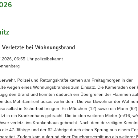
026
itz
 Verletzte bei Wohnungsbrand
7.2026, 06:55 Uhr polizeibekannt
onnenberg
uerwehr, Polizei und Rettungskräfte kamen am Freitagmorgen in der
aße wegen eines Wohnungsbrandes zum Einsatz. Die Kameraden der
zügig den Brand und konnten dadurch ein Übergreifen der Flammen auf
 des Mehrfamilienhauses verhindern. Die vier Bewohner der Wohnun
eise selbst in Sicherheit bringen. Ein Mädchen (12) sowie ein Mann (62
letzt in ein Krankenhaus gebracht. Die beiden weiteren Mieter (m/16, w/
hwer verletzt ins Krankenhaus gebracht. Nach dem derzeitigen Kenntn
h die 47-Jähirge und der 62-Jährige durch einen Sprung aus einem Fen
erettet. Zudem kam aufgrund einer Rauchgasvergiftung ein weiterer