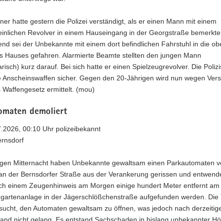
er hatte gestern die Polizei verständigt, als er einen Mann mit einem
inlichen Revolver in einem Hauseingang in der Georgstraße bemerkte
nd sei der Unbekannte mit einem dort befindlichen Fahrstuhl in die ob
s Hauses gefahren. Alarmierte Beamte stellten den jungen Mann
risch) kurz darauf. Bei sich hatte er einen Spielzeugrevolver. Die Poliz
die Anscheinswaffen sicher. Gegen den 20-Jährigen wird nun wegen Ver
 Waffengesetz ermittelt. (mou)
omaten demoliert
7.2026, 00:10 Uhr polizeibekannt
ernsdorf
gen Mitternacht haben Unbekannte gewaltsam einen Parkautomaten 
 an der Bernsdorfer Straße aus der Verankerung gerissen und entwende
ch einem Zeugenhinweis am Morgen einige hundert Meter entfernt am 
ingartenanlage in der Jägerschlößchenstraße aufgefunden werden. Die 
rsucht, den Automaten gewaltsam zu öffnen, was jedoch nach derzeiti
tand nicht gelang. Es entstand Sachschaden in bislang unbekannter Hö