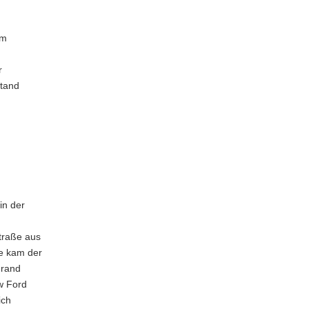
am
r
stand
in der
traße aus
ve kam der
nrand
w Ford
ich