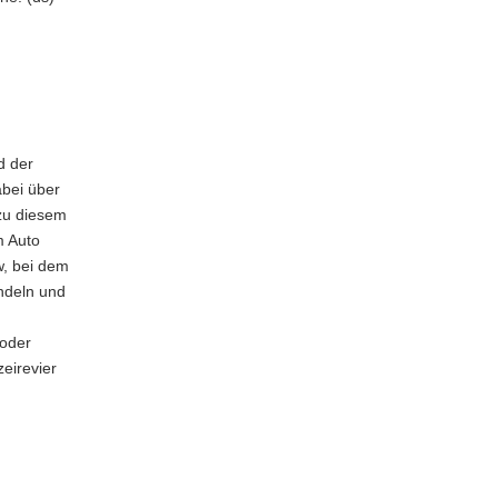
d der
abei über
zu diesem
m Auto
w, bei dem
ndeln und
oder
eirevier