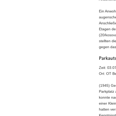
Ein Anwohn
augensche
Anschließe
Etagen de
(20/kosova
stellten 
gegen das
Parkaut
Zeit: 03.0
Ort: OT B
(1945) Ge
Parkplatz
konnte na
einer Kle
hatten ve
Kenntniss