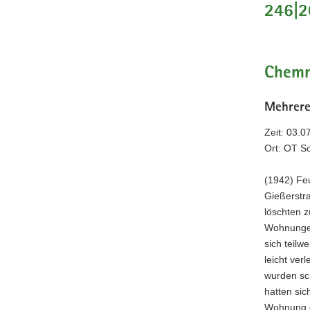
246|2
a
v
i
g
Chemn
a
t
Mehrere
i
o
Zeit: 03.0
n
Ort: OT S
(1942) Fe
Gießerstr
löschten 
Wohnungen
sich teilw
leicht ver
wurden sc
hatten sic
Wohnung g