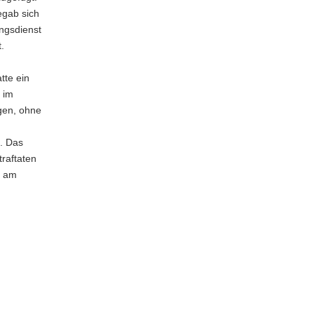
egab sich
ungsdienst
.
tte ein
 im
gen, ohne
. Das
traftaten
r am