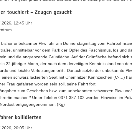
er touchiert - Zeugen gesucht
7.2026, 12:45 Uhr
entrum
n bisher unbekannter Pkw fuhr am Donnerstagmittag vom Fahrbahnran
traße, unmittelbar vor dem Park der Opfer des Faschismus, los und d
tein und die angrenzende Grünfläche. Auf der Grünfläche befand sich 
 ein 22-jähriger Mann, der nach dem derzeitigen Kenntnisstand von de
wurde und leichte Verletzungen erlitt. Danach setzte der unbekannte Pk
m einen schwarz lackierten Seat mit Chemnitzer Kennzeichen (C-…) ha
ner Frau gefahren worden sein soll, seine Fahrt fort.
Angaben zum Geschehen bzw. zum unbekannten schwarzen Pkw und/
hrer/in machen? Unter Telefon 0371 387-102 werden Hinweise im Poliz
Nordost entgegengenommen. (Kg)
ahrer kollidierten
7.2026, 20:05 Uhr