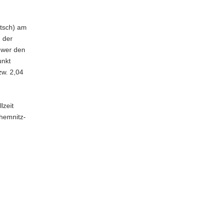
utsch) am
 der
 wer den
unkt
zw. 2,04
lzeit
hemnitz-