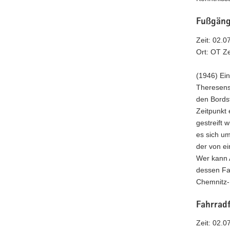
Fußgäng
Zeit: 02.0
Ort: OT Z
(1946) Ei
Theresens
den Bords
Zeitpunkt
gestreift 
es sich u
der von ei
Wer kann 
dessen Fa
Chemnitz-
Fahrradf
Zeit: 02.0