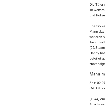
Die Täter
im weitere
und Poliz
Ebenso kam
Mann das 
weiteren V
ihn zu tre
(29/Staat
Handy hatt
beteiligt 
zuständige
Mann mi
Zeit: 02.0
Ort: OT Z
(1944) Am 
Anscheins