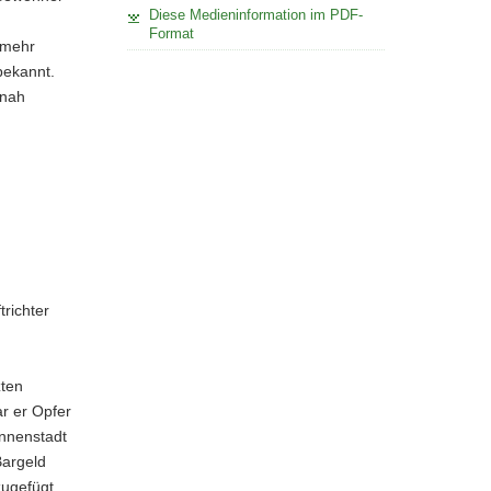
Diese Medieninformation im PDF-
Format
 mehr
bekannt.
tnah
trichter
zten
r er Opfer
Innenstadt
argeld
zugefügt.