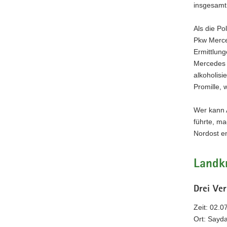
insgesamt
Als die Po
Pkw Merce
Ermittlun
Mercedes 
alkoholisi
Promille,
Wer kann 
führte, m
Nordost 
Landkr
Drei Ver
Zeit: 02.0
Ort: Sayd