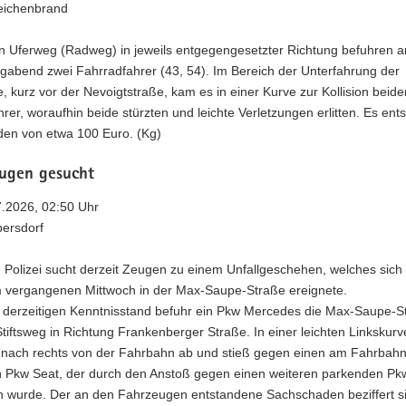
eichenbrand
n Uferweg (Radweg) in jeweils entgegengesetzter Richtung befuhren 
gabend zwei Fahrradfahrer (43, 54). Im Bereich der Unterfahrung der
, kurz vor der Nevoigtstraße, kam es in einer Kurve zur Kollision beide
rer, woraufhin beide stürzten und leichte Verletzungen erlitten. Es ent
en von etwa 100 Euro. (Kg)
eugen gesucht
7.2026, 02:50 Uhr
bersdorf
 Polizei sucht derzeit Zeugen zu einem Unfallgeschehen, welches sich 
 vergangenen Mittwoch in der Max-Saupe-Straße ereignete.
derzeitigen Kenntnisstand befuhr ein Pkw Mercedes die Max-Saupe-S
tiftsweg in Richtung Frankenberger Straße. In einer leichten Linkskur
nach rechts von der Fahrbahn ab und stieß gegen einen am Fahrbah
 Pkw Seat, der durch den Anstoß gegen einen weiteren parkenden Pk
 wurde. Der an den Fahrzeugen entstandene Sachschaden beziffert s