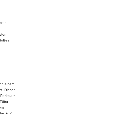
.
eren
isten
stoßes
von einem
t. Dieser
Parkplatz
Täter
gem
he. (ds)