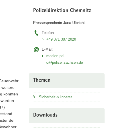
Polizeidirektion Chemnitz
Pressesprecherin Jana Ulbricht
Telefon:
+49 371 387 2020
E-Mail:
medien.pd-
c@polizei.sachsen.de
Themen
 Feuerwehr
 weitere
g konnten
Sicherheit & Inneres
) wurden
47)
isstand
Downloads
ster der
 Bewohner