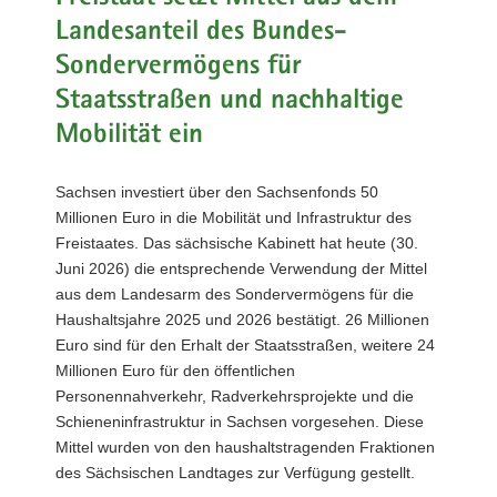
a
Landesanteil des Bundes-
v
Sondervermögens für
i
Staatsstraßen und nachhaltige
g
a
Mobilität ein
t
i
Sachsen investiert über den Sachsenfonds 50
o
Millionen Euro in die Mobilität und Infrastruktur des
n
Freistaates. Das sächsische Kabinett hat heute (30.
Juni 2026) die entsprechende Verwendung der Mittel
aus dem Landesarm des Sondervermögens für die
Haushaltsjahre 2025 und 2026 bestätigt. 26 Millionen
Euro sind für den Erhalt der Staatsstraßen, weitere 24
Millionen Euro für den öffentlichen
Personennahverkehr, Radverkehrsprojekte und die
Schieneninfrastruktur in Sachsen vorgesehen. Diese
Mittel wurden von den haushaltstragenden Fraktionen
des Sächsischen Landtages zur Verfügung gestellt.