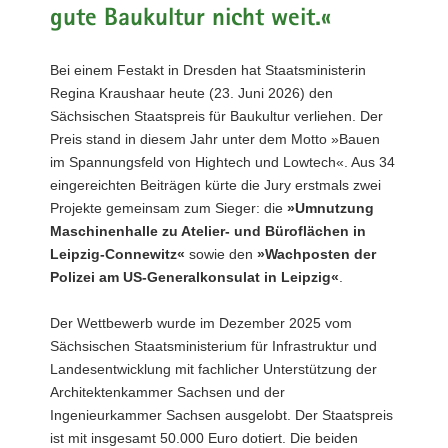
gute Baukultur nicht weit.«
a
v
i
Bei einem Festakt in Dresden hat Staatsministerin
g
Regina Kraushaar heute (23. Juni 2026) den
a
Sächsischen Staatspreis für Baukultur verliehen. Der
t
Preis stand in diesem Jahr unter dem Motto »Bauen
i
im Spannungsfeld von Hightech und Lowtech«. Aus 34
o
eingereichten Beiträgen kürte die Jury erstmals zwei
n
Projekte gemeinsam zum Sieger: die
»Umnutzung
Maschinenhalle zu Atelier- und Büroflächen in
Leipzig-Connewitz«
sowie den
»Wachposten der
Polizei am US-Generalkonsulat in Leipzig«
.
Der Wettbewerb wurde im Dezember 2025 vom
Sächsischen Staatsministerium für Infrastruktur und
Landesentwicklung mit fachlicher Unterstützung der
Architektenkammer Sachsen und der
Ingenieurkammer Sachsen ausgelobt. Der Staatspreis
ist mit insgesamt 50.000 Euro dotiert. Die beiden