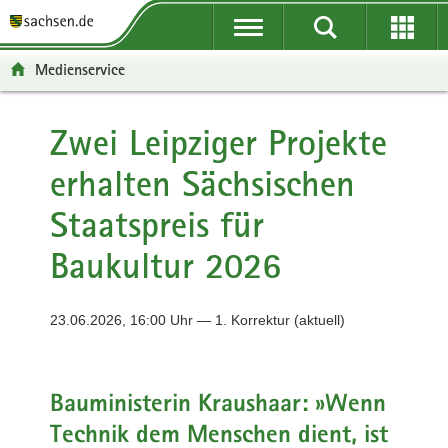
P
P
H
F
o
o
a
o
r
r
u
o
Medienservice
t
t
p
t
a
a
t
e
l
l
i
r
Zwei Leipziger Projekte
ü
n
n
-
erhalten Sächsischen
b
a
h
B
e
v
a
e
Staatspreis für
r
i
l
r
g
g
t
e
Baukultur 2026
r
a
i
e
t
c
i
i
h
23.06.2026, 16:00 Uhr — 1. Korrektur (aktuell)
f
o
e
n
n
Bauministerin Kraushaar: »Wenn
d
e
Technik dem Menschen dient, ist
N