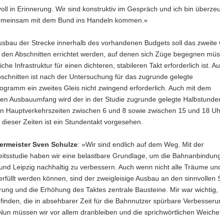
oll in Erinnerung. Wir sind konstruktiv im Gespräch und ich bin überzeu
emeinsam mit dem Bund ins Handeln kommen.«
usbau der Strecke innerhalb des vorhandenen Budgets soll das zweite 
uf den Abschnitten errichtet werden, auf denen sich Züge begegnen mü
che Infrastruktur für einen dichteren, stabileren Takt erforderlich ist. A
schnitten ist nach der Untersuchung für das zugrunde gelegte
ogramm ein zweites Gleis nicht zwingend erforderlich. Auch mit dem
en Ausbauumfang wird der in der Studie zugrunde gelegte Halbstunde
en Hauptverkehrszeiten zwischen 6 und 8 sowie zwischen 15 und 18 Uhr
dieser Zeiten ist ein Stundentakt vorgesehen.
ermeister Sven Schulze
: »Wir sind endlich auf dem Weg. Mit der
itsstudie haben wir eine belastbare Grundlage, um die Bahnanbindun
und Leipzig nachhaltig zu verbessern. Auch wenn nicht alle Träume un
füllt werden können, sind der zweigleisige Ausbau an den sinnvollen S
ierung und die Erhöhung des Taktes zentrale Bausteine. Mir war wichtig,
finden, die in absehbarer Zeit für die Bahnnutzer spürbare Verbesser
Nun müssen wir vor allem dranbleiben und die sprichwörtlichen Weichen