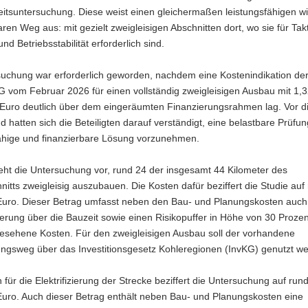
itsuntersuchung. Diese weist einen gleichermaßen leistungsfähigen w
aren Weg aus: mit gezielt zweigleisigen Abschnitten dort, wo sie für Takt
nd Betriebsstabilität erforderlich sind.
suchung war erforderlich geworden, nachdem eine Kostenindikation de
 vom Februar 2026 für einen vollständig zweigleisigen Ausbau mit 1,
n Euro deutlich über dem eingeräumten Finanzierungsrahmen lag. Vor 
d hatten sich die Beteiligten darauf verständigt, eine belastbare Prüfun
fähige und finanzierbare Lösung vorzunehmen.
eht die Untersuchung vor, rund 24 der insgesamt 44 Kilometer des
itts zweigleisig auszubauen. Die Kosten dafür beziffert die Studie auf
 Euro. Dieser Betrag umfasst neben den Bau- und Planungskosten auch
erung über die Bauzeit sowie einen Risikopuffer in Höhe von 30 Prozen
esehene Kosten. Für den zweigleisigen Ausbau soll der vorhandene
ungsweg über das Investitionsgesetz Kohleregionen (InvKG) genutzt w
 für die Elektrifizierung der Strecke beziffert die Untersuchung auf run
Euro. Auch dieser Betrag enthält neben Bau- und Planungskosten eine