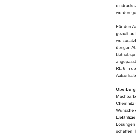
eindrucksv
werden g
Für den A
gezielt a
wo zusätzli
übrigen Ab
Betriebspr
angepasst
RE 6 in d
Außerhalb 
Oberbürg
Machbarke
Chemnitz 
Wünsche er
Elektrifiz
Lösungen 
schaffen. 