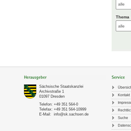
Thema
Footer-
Bereich
Herausgeber
Service
Sächsische Staatskanzlei
Übersic
Archivstraße 1
Kontakt
01097
Dresden
Impres
Telefon:
+49 351 564-0
Telefax:
+49 351 564-10999
Rechtli
E-Mail:
info@sk.sachsen.de
Suche
Datensc