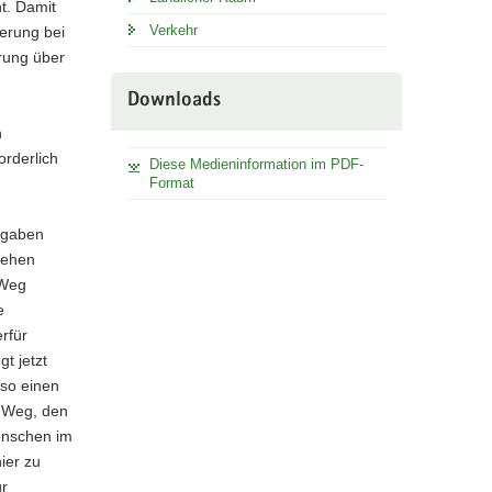
t. Damit
Verkehr
ierung bei
erung über
Downloads
n
rderlich
Diese Medieninformation im PDF-
Format
fgaben
sehen
 Weg
e
rfür
t jetzt
nso einen
r Weg, den
Menschen im
hier zu
ür