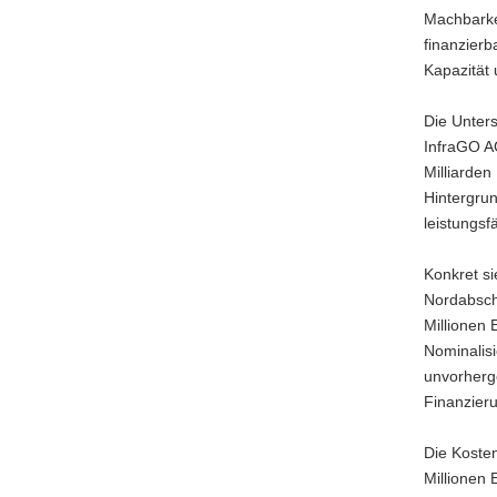
Machbarke
a
finanzierb
v
Kapazität u
i
g
Die Unter
a
InfraGO AG
t
Milliarde
i
Hintergrun
o
leistungs
n
Konkret si
Nordabschn
Millionen
Nominalisi
unvorherg
Finanzier
Die Kosten
Millionen 