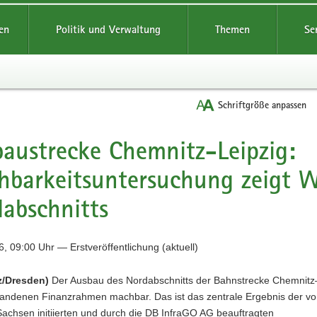
reifende
en
Politik und Verwaltung
Themen
Se
Schriftgröße anpassen
austrecke Chemnitz-Leipzig:
barkeitsuntersuchung zeigt W
abschnitts
, 09:00 Uhr — Erstveröffentlichung (aktuell)
z/Dresden)
Der Ausbau des Nordabschnitts der Bahnstrecke Chemnitz
rhandenen Finanzrahmen machbar. Das ist das zentrale Ergebnis der v
Sachsen initiierten und durch die DB InfraGO AG beauftragten