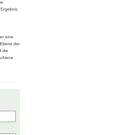
ne
s Ergebnis
er eine
r Ebene der
d die
schiene