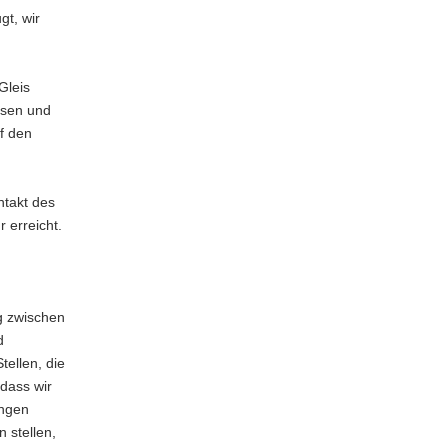
gt, wir
Gleis
ssen und
uf den
ntakt des
 erreicht.
g zwischen
d
tellen, die
 dass wir
ungen
 stellen,