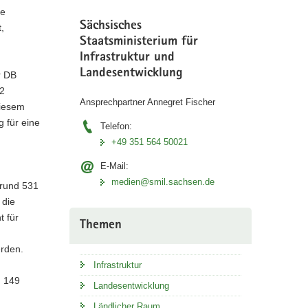
ie
Sächsisches
,
Staatsministerium für
Infrastruktur und
Landesentwicklung
r DB
32
Ansprechpartner Annegret Fischer
diesem
g für eine
Telefon:
+49 351 564 50021
E-Mail:
medien@smil.sachsen.de
 rund 531
 die
t für
Themen
erden.
Infrastruktur
d 149
Landesentwicklung
Ländlicher Raum