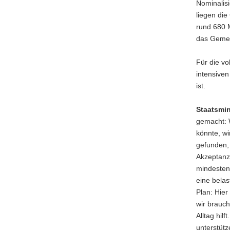
Nominalisi
liegen die
rund 680 M
das Gemei
Für die vo
intensive
ist.
Staatsmin
gemacht: W
könnte, w
gefunden, 
Akzeptanz
mindestens
eine belas
Plan: Hie
wir brauch
Alltag hil
unterstütz