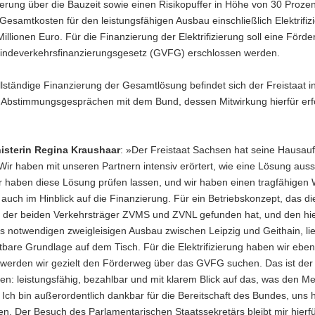
erung über die Bauzeit sowie einen Risikopuffer in Höhe von 30 Prozen
 Gesamtkosten für den leistungsfähigen Ausbau einschließlich Elektrifiz
illionen Euro. Für die Finanzierung der Elektrifizierung soll eine Förd
ndeverkehrsfinanzierungsgesetz (GVFG) erschlossen werden.
llständige Finanzierung der Gesamtlösung befindet sich der Freistaat i
n Abstimmungsgesprächen mit dem Bund, dessen Mitwirkung hierfür erfo
isterin Regina Kraushaar
: »Der Freistaat Sachsen hat seine Hausau
ir haben mit unseren Partnern intensiv erörtert, wie eine Lösung aus
ir haben diese Lösung prüfen lassen, und wir haben einen tragfähigen
auch im Hinblick auf die Finanzierung. Für ein Betriebskonzept, das di
 der beiden Verkehrsträger ZVMS und ZVNL gefunden hat, und den hie
 notwendigen zweigleisigen Ausbau zwischen Leipzig und Geithain, lieg
tbare Grundlage auf dem Tisch. Für die Elektrifizierung haben wir ebe
r werden wir gezielt den Förderweg über das GVFG suchen. Das ist de
en: leistungsfähig, bezahlbar und mit klarem Blick auf das, was den 
ft. Ich bin außerordentlich dankbar für die Bereitschaft des Bundes, uns 
en. Der Besuch des Parlamentarischen Staatssekretärs bleibt mir hierf