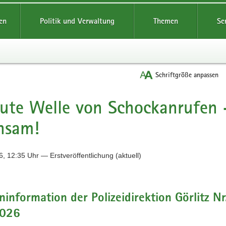
reifende
en
Politik und Verwaltung
Themen
Se
Schriftgröße anpassen
ute Welle von Schockanrufen -
hsam!
, 12:35 Uhr — Erstveröffentlichung (aktuell)
information der Polizeidirektion Görlitz Nr
2026