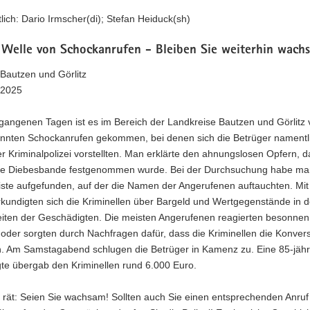
lich: Dario Irmscher(di); Stefan Heiduck(sh)
 Welle von Schockanrufen - Bleiben Sie weiterhin wach
Bautzen und Görlitz
.2025
rgangenen Tagen ist es im Bereich der Landkreise Bautzen und Görlitz
nnten Schockanrufen gekommen, bei denen sich die Betrüger namentli
 Kriminalpolizei vorstellten. Man erklärte den ahnungslosen Opfern, d
e Diebesbande festgenommen wurde. Bei der Durchsuchung habe ma
iste aufgefunden, auf der die Namen der Angerufenen auftauchten. Mit
kundigten sich die Kriminellen über Bargeld und Wertgegenstände in 
eiten der Geschädigten. Die meisten Angerufenen reagierten besonnen
 oder sorgten durch Nachfragen dafür, dass die Kriminellen die Konver
. Am Samstagabend schlugen die Betrüger in Kamenz zu. Eine 85-jähr
te übergab den Kriminellen rund 6.000 Euro.
i rät: Seien Sie wachsam! Sollten auch Sie einen entsprechenden Anruf