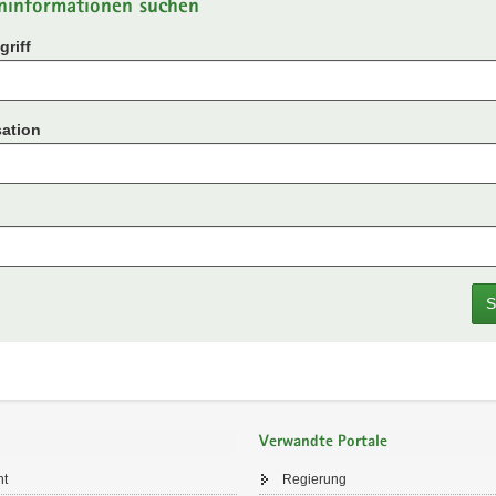
ninformationen suchen
riff
ation
S
Verwandte Portale
ht
Regierung