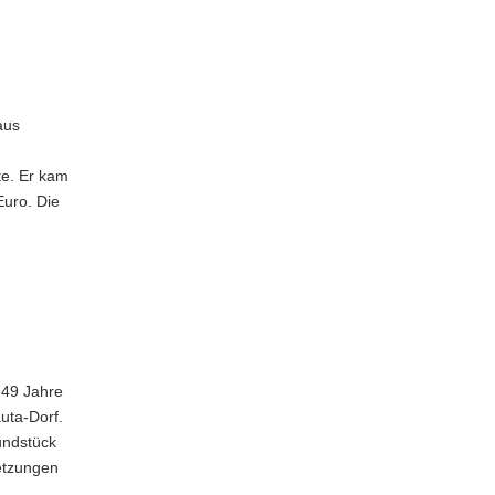
aus
te. Er kam
Euro. Die
 49 Jahre
uta-Dorf.
undstück
etzungen