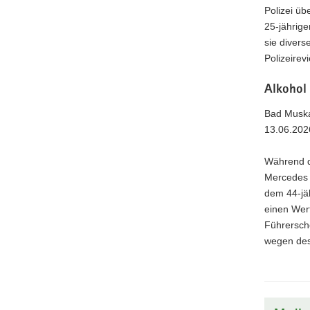
Polizei üb
25-jährig
sie divers
Polizeirevi
Alkohol
Bad Muska
13.06.202
Während de
Mercedes B
dem 44-jä
einen Wer
Führersche
wegen des