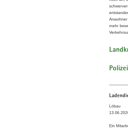
schwerver
entstande
Anwohner d
mehr bewo
Verkehrsun
Landkr
Polize
________
Ladendie
Löbau
13.06.202
Ein Mitarb