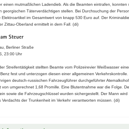
er einen mutmaßlichen Ladendieb. Als die Beamten eintrafen, konnten 
en georgischen Täterverdächtigen stellen. Bei Durchsuchung der Perso
e Elektroartikel im Gesamtwert von knapp 530 Euro auf. Der Kriminaldi
er Zittau-Oberland ermittelt in dem Fall. (di)
 am Steuer
u, Berliner Straße
6, 23:00 Uhr
r Streifentätigkeit stellten Beamte vom Polizeirevier Weißwasser eine
enz fest und unterzogen diesen einer allgemeinen Verkehrskontrolle. 
hrigen deutsch-russischen Fahrzeugführer durchgeführter Atemalkohol
t von umgerechnet 1,68 Promille. Eine Blutentnahme war die Folge. De
in sowie die Fahrzeugschlüssel wurden sichergestellt. Der Mann wird 
 Verdachts der Trunkenheit im Verkehr verantworten müssen. (di)