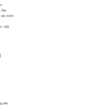
er
 Die
als nicht
r
n. (di)
d
ag die