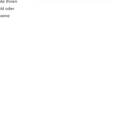
hte Ihnen
eld oder
keine