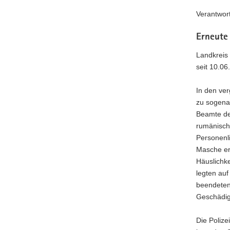
a
Verantwort
v
i
Erneute
g
Landkreis 
a
seit 10.06
t
i
In den ve
o
zu sogena
n
Beamte der
rumänisch
Personenl
Masche er
Häuslichk
legten auf
beendeten
Geschädig
Die Polize