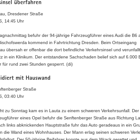
sinsel überfahren
au, Dresdener Straße
6, 14:45 Uhr
gnachmittag befuhr der 94-jährige Fahrzeugführer eines Audi die B6 
Bischofswerda kommend in Fahrtrichtung Dresden. Beim Ortseingang
u übersah er offenbar die dort befindliche Verkehrsinsel und verunfall
etz in ein Klinikum. Der entstandene Sachschaden belief sich auf 6.000 
 für rund zwei Stunden gesperrt. (di)
lidiert mit Hauswand
nftenberger Straße
6, 03:40 Uhr
cht zu Sonntag kam es in Lauta zu einem schweren Verkehrsunfall. Der
eugführer eines Opel befuhr die Senftenberger Straße aus Richtung La
ach links abknickenden Hauptstraße fuhr das Auto geradeaus in ein Gr
 in die Wand eines Wohnhauses. Der Mann erlag seinen schweren Verl
fallort. Der 50-jährige Beifahrer konnte aus dem Wrack gerettet und