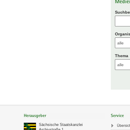
Medie
Suchbeg
Organis
Thema
Footer-
Bereich
Herausgeber
Service
Sächsische Staatskanzlei
Übersic
Archivstraße 1