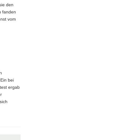
sie den
n fanden
enst vom
n
Ein bei
test ergab
r
sich