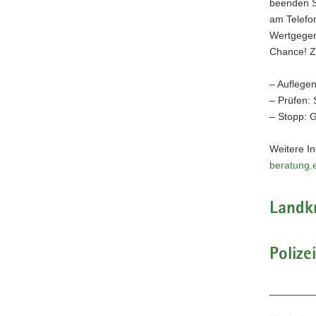
beenden Si
am Telefon
Wertgegen
Chance! Z
– Auflege
– Prüfen: 
– Stopp: 
Weitere In
beratung.e
Landk
Poliz
________