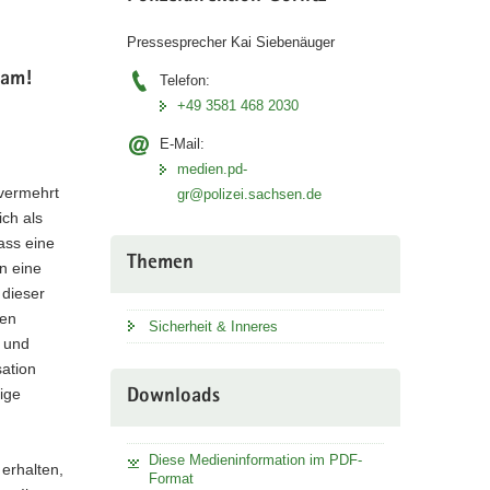
Pressesprecher Kai Siebenäuger
sam!
Telefon:
+49 3581 468 2030
E-Mail:
medien.pd-
 vermehrt
gr@polizei.sachsen.de
ch als
ass eine
Themen
n eine
 dieser
den
Sicherheit & Inneres
 und
sation
ige
Downloads
Diese Medieninformation im PDF-
 erhalten,
Format