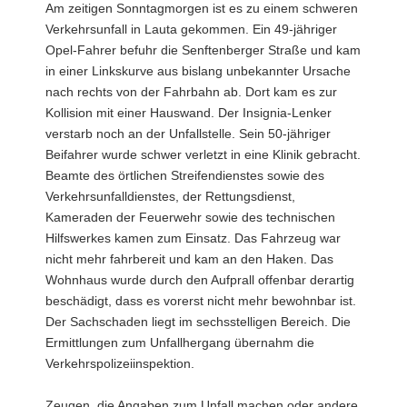
Am zeitigen Sonntagmorgen ist es zu einem schweren
Verkehrsunfall in Lauta gekommen. Ein 49-jähriger
Opel-Fahrer befuhr die Senftenberger Straße und kam
in einer Linkskurve aus bislang unbekannter Ursache
nach rechts von der Fahrbahn ab. Dort kam es zur
Kollision mit einer Hauswand. Der Insignia-Lenker
verstarb noch an der Unfallstelle. Sein 50-jähriger
Beifahrer wurde schwer verletzt in eine Klinik gebracht.
Beamte des örtlichen Streifendienstes sowie des
Verkehrsunfalldienstes, der Rettungsdienst,
Kameraden der Feuerwehr sowie des technischen
Hilfswerkes kamen zum Einsatz. Das Fahrzeug war
nicht mehr fahrbereit und kam an den Haken. Das
Wohnhaus wurde durch den Aufprall offenbar derartig
beschädigt, dass es vorerst nicht mehr bewohnbar ist.
Der Sachschaden liegt im sechsstelligen Bereich. Die
Ermittlungen zum Unfallhergang übernahm die
Verkehrspolizeiinspektion.
Zeugen, die Angaben zum Unfall machen oder andere