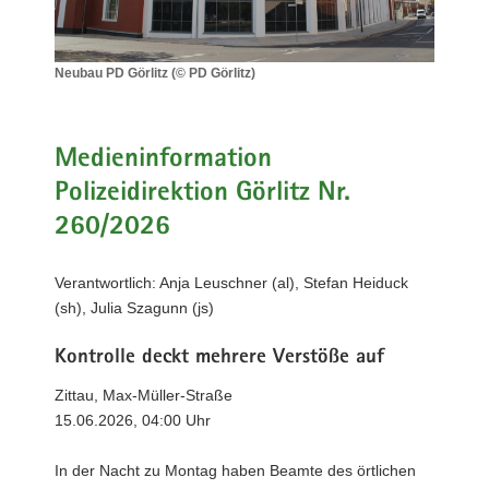
a
v
i
Neubau PD Görlitz (© PD Görlitz)
Neubau
g
PD
a
Görlitz
t
(©
Medieninformation
i
PD
Polizeidirektion Görlitz Nr.
Görlitz)
o
260/2026
n
Verantwortlich: Anja Leuschner (al), Stefan Heiduck
(sh), Julia Szagunn (js)
Kontrolle deckt mehrere Verstöße auf
Zittau, Max-Müller-Straße
15.06.2026, 04:00 Uhr
In der Nacht zu Montag haben Beamte des örtlichen