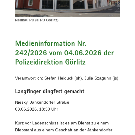
a
v
i
Neubau PD (© PD Görlitz)
Neubau
g
PD
a
(©
t
PD
Medieninformation Nr.
i
Görlitz)
242/2026 vom 04.06.2026 der
o
Polizeidirektion Görlitz
n
Verantwortlich: Stefan Heiduck (sh), Julia Szagunn (js)
Langfinger dingfest gemacht
Niesky, Jänkendorfer Straße
03.06.2026, 18:30 Uhr
Kurz vor Ladenschluss ist es am Dienst zu einem
Diebstahl aus einem Geschäft an der Jänkendorfer