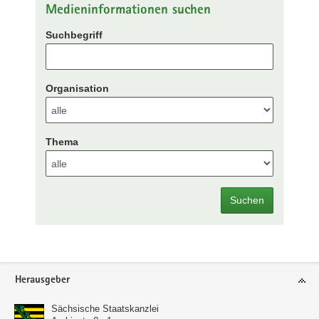
Medieninformationen suchen
Suchbegriff
Organisation
Thema
Suchen
Footer-
Herausgeber
Bereich
Sächsische Staatskanzlei