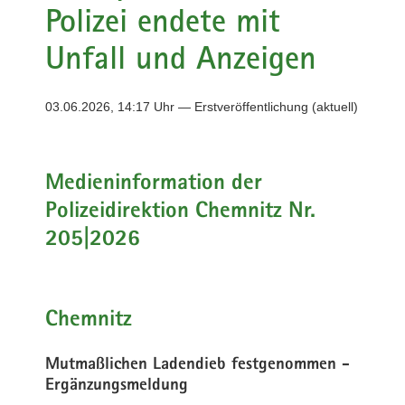
Polizei endete mit
a
v
Unfall und Anzeigen
i
g
a
03.06.2026, 14:17 Uhr — Erstveröffentlichung (aktuell)
t
i
o
Medieninformation der
n
Polizeidirektion Chemnitz Nr.
205|2026
Chemnitz
Mutmaßlichen Ladendieb festgenommen -
Ergänzungsmeldung