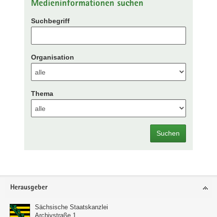
Medieninformationen suchen
Suchbegriff
Organisation
Thema
Suchen
Footer-
Herausgeber
Bereich
Sächsische Staatskanzlei
Archivstraße 1