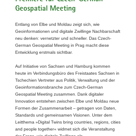
a
Geospatial Meeting
v
i
Entlang von Elbe und Moldau zeigt sich, wie
g
Geoinformationen und digitale Zwillinge Nachbarschaft
a
neu denken: vernetzter und schneller. Das Czech-
t
German Geospatial Meeting in Prag macht diese
i
Entwicklung erstmals sichtbar.
o
n
Auf Initiative von Sachsen und Hamburg kommen
heute im Verbindungsbüro des Freistaates Sachsen in
Tschechien Vertreter aus Politik, Verwaltung und der
Geoinformationsbranche zum Czech-German
Geospatial Meeting zusammen. Dank digitaler
Innovation entstehen zwischen Elbe und Moldau neue
Formen der Zusammenarbeit – getragen von Daten,
Standards und gemeinsamen Visionen. Unter dem
Leitthema »Digital Twins bring countries, regions, cities
and people together« widmet sich die Veranstaltung
der Frage, wie digitale Zwillinge als