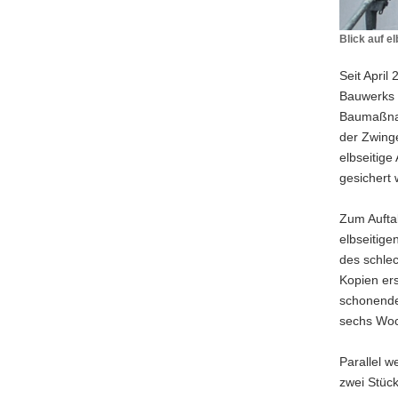
Blick auf e
Blick
auf
Seit April
elbseitige
Bauwerks 
Balustrad
Baumaßnah
mit
der Zwinge
zurückgeb
Balustern
elbseitige
und
gesichert
Quadriga
im
Zum Auftak
Hintergru
elbseitig
des schle
Kopien ers
schonende
sechs Woc
Parallel w
zwei Stüc