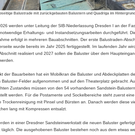
lbseitige Balustrade mit zurückgebauten Balustern und Quadriga im Hintergrun
 2026 werden unter Leitung der SIB-Niederlassung Dresden I an der F
notwendige Erhaltungs- und Instandsetzungsarbeiten durchgeführt. Di
e
me erfolgt in mehreren Bauabschnitten. Der erste Balustraden-Abschn
rseite wurde bereits im Jahr 2025 fertiggestellt. Im laufenden Jahr wir
auten
 Abschnitt realisiert und 2027 sollen die Baluster über dem Haupteinga
 werden.
t der Bauarbeiten hat ein Mobilkran die Baluster und Abdeckplatten d
nd
en Baluster-Felder aufgenommen und auf den Theaterplatz gebracht. A
chten Zustandes müssen von den 54 vorhandenen Sandstein-Baluster
tellt werden. Für die Postamente und Sockelbereiche steht zuerst eine
 Trockenreinigung mit Pinsel und Bürsten an. Danach werden diese vie
hen lang mit Kompressen entsalzt.
erden in einer Dresdner Sandsteinwerkstatt die neuen Baluster gefertig
k täglich. Die ausgehobenen Baluster bestehen noch aus dem etwas w