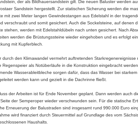
ndstein, der als Bildhauersandstein gilt. Die neuen Baluster werden a
ostaer Sandstein hergestellt. Zur statischen Sicherung werden die ma
e mit zwei Meter langen Gewindestangen aus Edelstahl in der tragen
 verschraubt und somit gesichert. Auch die Sockelsteine, auf denen d
e stehen, werden mit Edelstahldübeln nach unten gesichert. Nach Abs
eiten werden die Brüstungssteine wieder eingehoben und es erfolgt ei
kung mit Kupferblech.
 durch den Klimawandel vermehrt auftretenden Starkregenereignisse
e Regenspeier als Notüberläufe in die Konstruktion eingebracht werden
ende Wasserableitbleche sorgen dafür, dass das Wasser bei starkem
leitet werden kann und gezielt in die Dachrinne fließt.
luss der Arbeiten ist für Ende November geplant. Dann werden auch di
 Seite der Semperoper wieder verschwunden sein. Für die statische Er
che Erneuerung der Balustraden sind insgesamt rund 990.000 Euro ein
hme wird finanziert durch Steuermittel auf Grundlage des vom Sächsi
eschlossenen Haushalts.