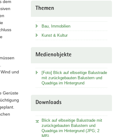
us dem
Themen
ssiven
den
ie
Bau, Immobilien
chluss
Kunst & Kultur
ne
Medienobjekte
 müssen
.
 Wind und
[Foto] Blick auf elbseitige Balustrade
mit zurückgebauten Balustern und
Quadriga im Hintergrund
e Gerüste
tüchtigung
Downloads
geplant.
schen
Blick auf elbseitige Balustrade mit
zurückgebauten Balustern und
Quadriga im Hintergrund (JPG; 2
MB)