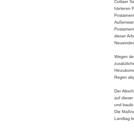
Cottaer Sa
härteren P
Postament
Außenwand
Postament
dieser Arb
Neueindec
Wegen der
zusätzlich
Hinzukomm
Regen abge
Der Absch
auf dieser
und bauli
Die Maßna
Landtag b