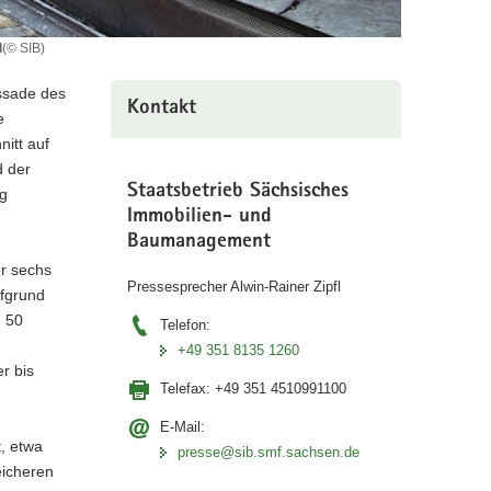
d
(© SIB)
assade des
Kontakt
e
itt auf
d der
Staatsbetrieb Sächsisches
ng
Immobilien- und
Baumanagement
er sechs
Pressesprecher Alwin-Rainer Zipfl
ufgrund
n 50
Telefon:
+49 351 8135 1260
r bis
Telefax:
+49 351 4510991100
E-Mail:
t, etwa
presse@sib.smf.sachsen.de
eicheren