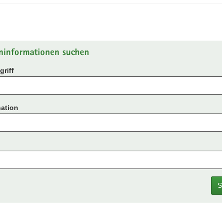
ninformationen suchen
riff
ation
S