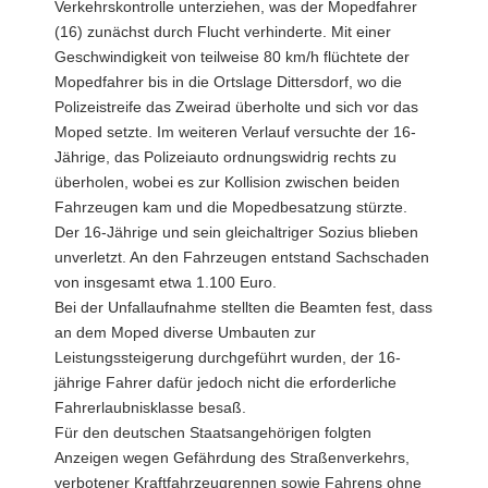
Verkehrskontrolle unterziehen, was der Mopedfahrer
(16) zunächst durch Flucht verhinderte. Mit einer
Geschwindigkeit von teilweise 80 km/h flüchtete der
Mopedfahrer bis in die Ortslage Dittersdorf, wo die
Polizeistreife das Zweirad überholte und sich vor das
Moped setzte. Im weiteren Verlauf versuchte der 16-
Jährige, das Polizeiauto ordnungswidrig rechts zu
überholen, wobei es zur Kollision zwischen beiden
Fahrzeugen kam und die Mopedbesatzung stürzte.
Der 16-Jährige und sein gleichaltriger Sozius blieben
unverletzt. An den Fahrzeugen entstand Sachschaden
von insgesamt etwa 1.100 Euro.
Bei der Unfallaufnahme stellten die Beamten fest, dass
an dem Moped diverse Umbauten zur
Leistungssteigerung durchgeführt wurden, der 16-
jährige Fahrer dafür jedoch nicht die erforderliche
Fahrerlaubnisklasse besaß.
Für den deutschen Staatsangehörigen folgten
Anzeigen wegen Gefährdung des Straßenverkehrs,
verbotener Kraftfahrzeugrennen sowie Fahrens ohne