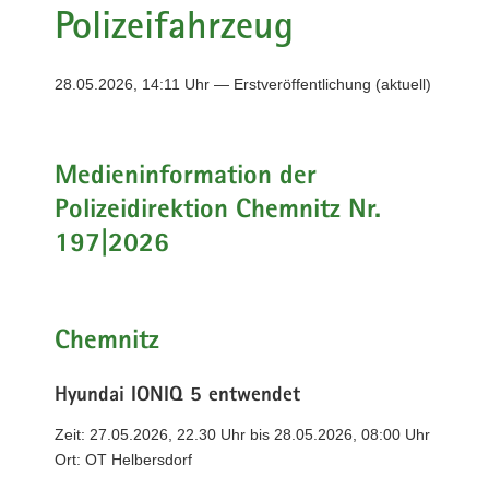
Polizeifahrzeug
a
v
i
28.05.2026, 14:11 Uhr — Erstveröffentlichung (aktuell)
g
a
t
Medieninformation der
i
o
Polizeidirektion Chemnitz Nr.
n
197|2026
Chemnitz
Hyundai IONIQ 5 entwendet
Zeit: 27.05.2026, 22.30 Uhr bis 28.05.2026, 08:00 Uhr
Ort: OT Helbersdorf