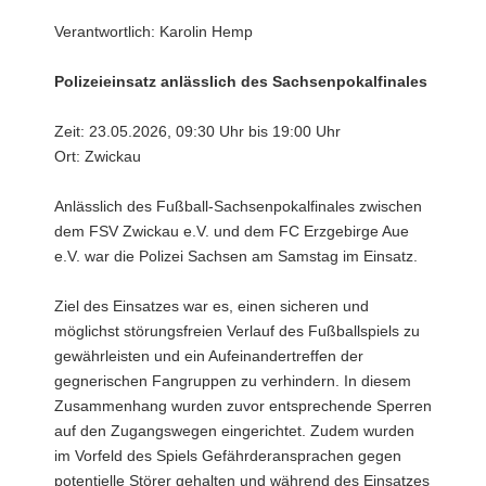
a
Verantwortlich: Karolin Hemp
v
i
Polizeieinsatz anlässlich des Sachsenpokalfinales
g
a
Zeit: 23.05.2026, 09:30 Uhr bis 19:00 Uhr
t
Ort: Zwickau
i
o
Anlässlich des Fußball-Sachsenpokalfinales zwischen
n
dem FSV Zwickau e.V. und dem FC Erzgebirge Aue
e.V. war die Polizei Sachsen am Samstag im Einsatz.
Ziel des Einsatzes war es, einen sicheren und
möglichst störungsfreien Verlauf des Fußballspiels zu
gewährleisten und ein Aufeinandertreffen der
gegnerischen Fangruppen zu verhindern. In diesem
Zusammenhang wurden zuvor entsprechende Sperren
auf den Zugangswegen eingerichtet. Zudem wurden
im Vorfeld des Spiels Gefährderansprachen gegen
potentielle Störer gehalten und während des Einsatzes