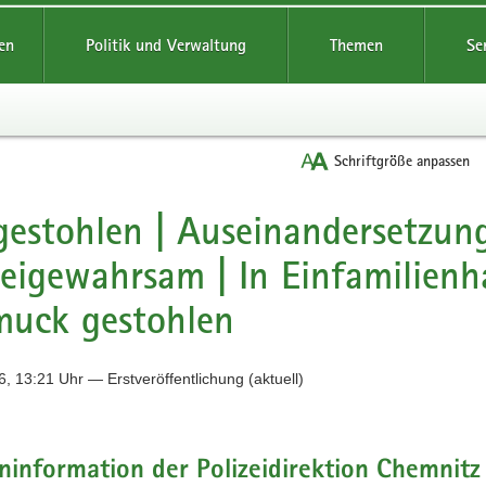
reifende
en
Politik und Verwaltung
Themen
Se
Schriftgröße anpassen
gestohlen | Auseinandersetzun
zeigewahrsam | In Einfamilien
muck gestohlen
, 13:21 Uhr — Erstveröffentlichung (aktuell)
information der Polizeidirektion Chemnitz 