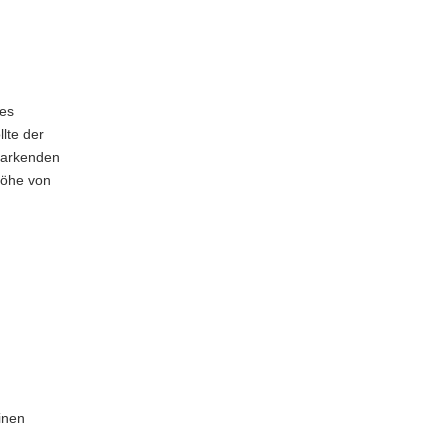
nes
lte der
parkenden
Höhe von
inen