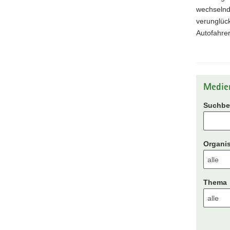
wechselnd
verunglüc
Autofahrer
Medie
Suchbeg
Organis
Thema