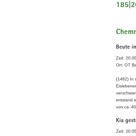
185|2
a
v
i
g
Chemn
a
t
Beute i
i
o
Zeit: 20.0
n
Ort: OT B
(1482) In
Eislebene
verschwan
entstand 
von ca. 4
Kia ges
Zeit: 20.0