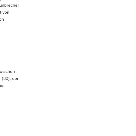
Einbrecher
t von
on
zwischen
 (80), der
ner