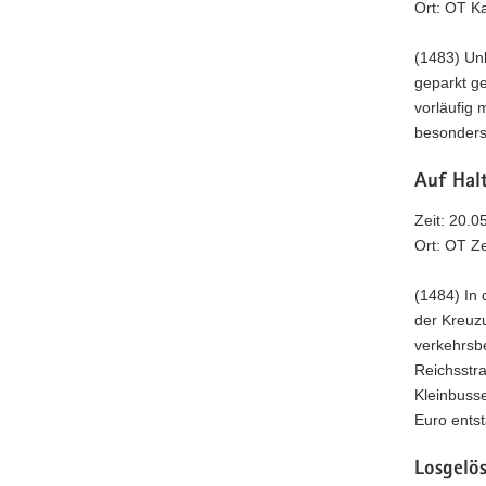
Ort: OT K
(1483) Un
geparkt g
vorläufig 
besonders
Auf Hal
Zeit: 20.0
Ort: OT Z
(1484) In 
der Kreuz
verkehrsb
Reichsstra
Kleinbuss
Euro entst
Losgelös