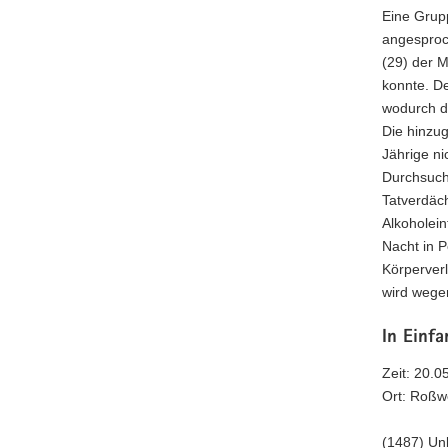
Eine Grupp
angesproc
(29) der 
konnte. D
wodurch di
Die hinzug
Jährige ni
Durchsuch
Tatverdäch
Alkoholein
Nacht in 
Körperver
wird wegen
In Einf
Zeit: 20.0
Ort: Roßw
(1487) Un