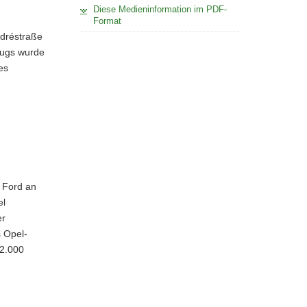
Diese Medieninformation im PDF-
Format
ndréstraße
eugs wurde
es
w Ford an
el
er
s Opel-
 2.000