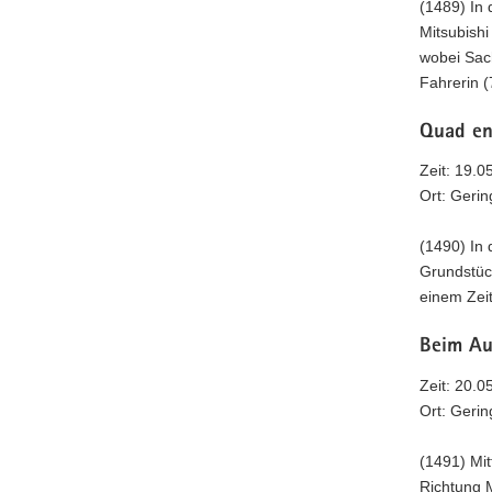
(1489) In 
Mitsubish
wobei Sac
Fahrerin (
Quad en
Zeit: 19.0
Ort: Geri
(1490) In 
Grundstüc
einem Zei
Beim Au
Zeit: 20.0
Ort: Geri
(1491) Mi
Richtung 