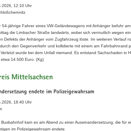
5.2026, 12:10 Uhr
chloßchemnitz
r 54-jährige Fahrer eines VW-Geländewagens mit Anhänger befuhr am
ttag die Limbacher Straße landwärts, wobei sich vermutlich wegen ei
n Defekts der Anhänger vom Zugfahrzeug löste. Im weiteren Verlauf rol
durch den Gegenverkehr und kollidierte mit einem am Fahrbahnrand 
 Verletzt wurde bei dem Unfall niemand. Es entstand Sachschaden in 
 etwa 14.500 Euro. (Kg)
eis Mittelsachsen
ndersetzung endete im Polizeigewahrsam
5.2026, 18:40 Uhr
ln
 Busbahnhof kam es am Abend zu einer Auseinandersetzung, die für e
htigen im Polizeigewahrsam endete.