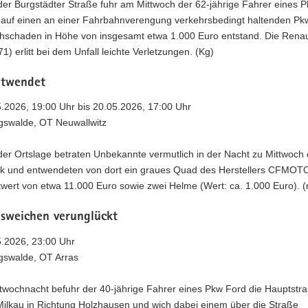
der Burgstädter Straße fuhr am Mittwoch der 62-jährige Fahrer eines 
i auf einen an einer Fahrbahnverengung verkehrsbedingt haltenden Pk
hschaden in Höhe von insgesamt etwa 1.000 Euro entstand. Die Renau
71) erlitt bei dem Unfall leichte Verletzungen. (Kg)
twendet
5.2026, 19:00 Uhr bis 20.05.2026, 17:00 Uhr
ngswalde, OT Neuwallwitz
der Ortslage betraten Unbekannte vermutlich in der Nacht zu Mittwoch 
k und entwendeten von dort ein graues Quad des Herstellers CFMOTO
twert von etwa 11.000 Euro sowie zwei Helme (Wert: ca. 1.000 Euro). 
sweichen verunglückt
5.2026, 23:00 Uhr
ngswalde, OT Arras
ttwochnacht befuhr der 40-jährige Fahrer eines Pkw Ford die Hauptstr
Milkau in Richtung Holzhausen und wich dabei einem über die Straße