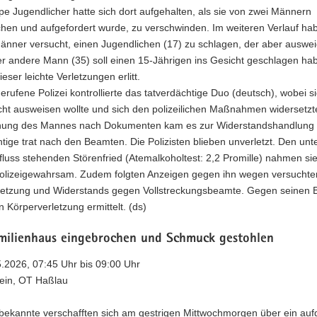
e Jugendlicher hatte sich dort aufgehalten, als sie von zwei Männern
hen und aufgefordert wurde, zu verschwinden. Im weiteren Verlauf hab
Männer versucht, einen Jugendlichen (17) zu schlagen, der aber auswe
er andere Mann (35) soll einen 15-Jährigen ins Gesicht geschlagen ha
eser leichte Verletzungen erlitt.
erufene Polizei kontrollierte das tatverdächtige Duo (deutsch), wobei s
cht ausweisen wollte und sich den polizeilichen Maßnahmen widersetzte
ung des Mannes nach Dokumenten kam es zur Widerstandshandlung 
tige trat nach den Beamten. Die Polizisten blieben unverletzt. Den unt
fluss stehenden Störenfried (Atemalkoholtest: 2,2 Promille) nahmen si
Polizeigewahrsam. Zudem folgten Anzeigen gegen ihn wegen versuchte
letzung und Widerstands gegen Vollstreckungsbeamte. Gegen seinen B
 Körperverletzung ermittelt. (ds)
amilienhaus eingebrochen und Schmuck gestohlen
5.2026, 07:45 Uhr bis 09:00 Uhr
ein, OT Haßlau
bekannte verschafften sich am gestrigen Mittwochmorgen über ein auf