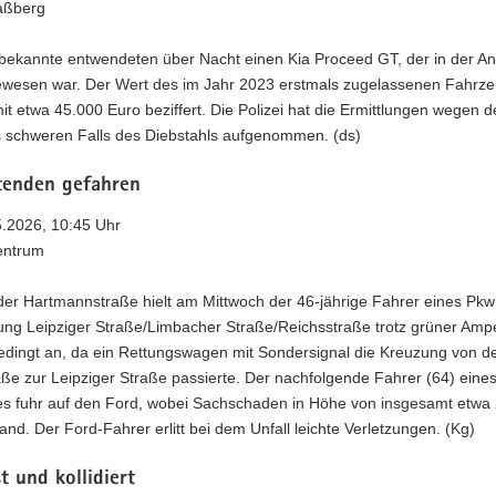
aßberg
bekannte entwendeten über Nacht einen Kia Proceed GT, der in der A
ewesen war. Der Wert des im Jahr 2023 erstmals zugelassenen Fahrz
mit etwa 45.000 Euro beziffert. Die Polizei hat die Ermittlungen wegen d
 schweren Falls des Diebstahls aufgenommen. (ds)
tenden gefahren
5.2026, 10:45 Uhr
entrum
der Hartmannstraße hielt am Mittwoch der 46-jährige Fahrer eines Pk
ung Leipziger Straße/Limbacher Straße/Reichsstraße trotz grüner Amp
edingt an, da ein Rettungswagen mit Sondersignal die Kreuzung von d
ße zur Leipziger Straße passierte. Der nachfolgende Fahrer (64) eine
es fuhr auf den Ford, wobei Sachschaden in Höhe von insgesamt etwa
and. Der Ford-Fahrer erlitt bei dem Unfall leichte Verletzungen. (Kg)
t und kollidiert