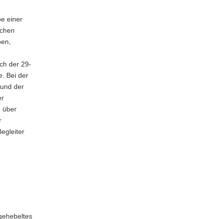
e einer
ichen
ben,
ich der 29-
. Bei der
und der
er
e über
r
egleiter
gehebeltes