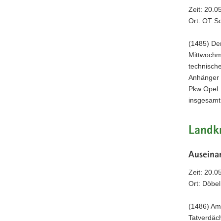
Zeit: 20.0
Ort: OT S
(1485) De
Mittwochmi
technische
Anhänger 
Pkw Opel.
insgesamt
Landkr
Auseina
Zeit: 20.0
Ort: Döbe
(1486) Am
Tatverdäc