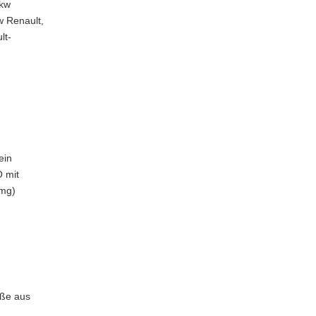
Pkw
w Renault,
lt-
ein
 mit
(mg)
aße aus