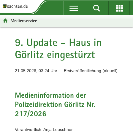
P
P
H
F
o
o
a
o
r
r
u
o
Medienservice
t
t
p
t
a
a
t
e
l
l
i
r
9. Update - Haus in
ü
n
n
-
Görlitz eingestürzt
b
a
h
B
e
v
a
e
r
i
l
r
21.05.2026, 03:24 Uhr — Erstveröffentlichung (aktuell)
g
g
t
e
r
a
i
e
t
c
i
i
h
Medieninformation der
f
o
Polizeidirektion Görlitz Nr.
e
n
n
217/2026
d
e
Verantwortlich: Anja Leuschner
N