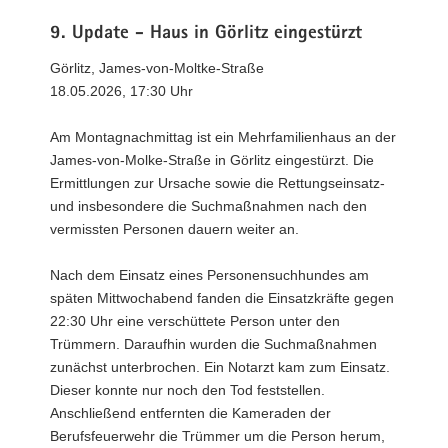
a
9. Update - Haus in Görlitz eingestürzt
v
i
Görlitz, James-von-Moltke-Straße
g
18.05.2026, 17:30 Uhr
a
t
Am Montagnachmittag ist ein Mehrfamilienhaus an der
i
James-von-Molke-Straße in Görlitz eingestürzt. Die
o
Ermittlungen zur Ursache sowie die Rettungseinsatz-
n
und insbesondere die Suchmaßnahmen nach den
vermissten Personen dauern weiter an.
Nach dem Einsatz eines Personensuchhundes am
späten Mittwochabend fanden die Einsatzkräfte gegen
22:30 Uhr eine verschüttete Person unter den
Trümmern. Daraufhin wurden die Suchmaßnahmen
zunächst unterbrochen. Ein Notarzt kam zum Einsatz.
Dieser konnte nur noch den Tod feststellen.
Anschließend entfernten die Kameraden der
Berufsfeuerwehr die Trümmer um die Person herum,